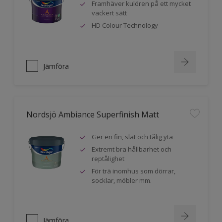
Framhäver kulören på ett mycket
vackert sätt
HD Colour Technology
Jämföra
Nordsjö Ambiance Superfinish Matt
Ger en fin, slät och tålig yta
Extremt bra hållbarhet och
reptålighet
För trä inomhus som dörrar,
socklar, möbler mm.
Jämföra