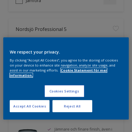
Jämföra
Nordsjö Professional 5
Miljömärkt med Svanen
Utvecklad för yrkesmålare
We respect your privacy.
Mycket hög vithet
By clicking “Accept All Cookies”, you agree to the storing of cookies
on your device to enhance site navigation, analyze site usage, and
assist in our marketing efforts.
Cookie Statement för mer
information.
Jämföra
Cookies Settings
Accept All Cookies
Reject All
Nordsjö Professional 7
Jämnare och finare finish, även i