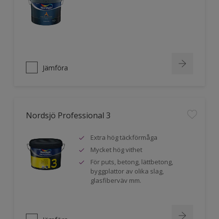
Jämföra
Nordsjö Professional 3
Extra hög täckförmåga
Mycket hög vithet
För puts, betong, lättbetong,
byggplattor av olika slag,
glasfiberväv mm.