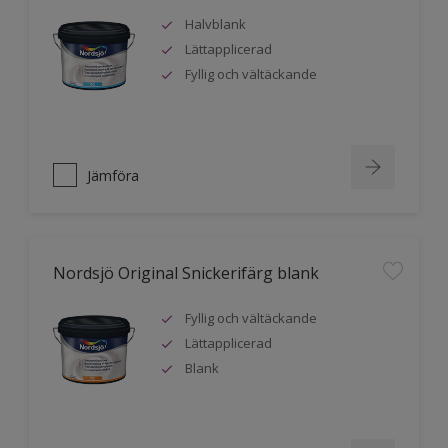
Halvblank
Lättapplicerad
Fyllig och vältäckande
Jämföra
Nordsjö Original Snickerifärg blank
Fyllig och vältäckande
Lättapplicerad
Blank