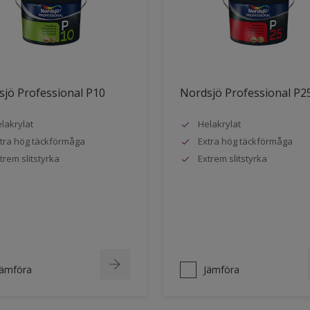
jö Professional P10
Nordsjö Professional P2
lakrylat
Helakrylat
tra hög täckförmåga
Extra hög täckförmåga
trem slitstyrka
Extrem slitstyrka
Jämföra
Jämföra