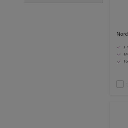
Golvlist
Icke-järnmetaller
Metall
Nords
Möbler
He
Painted surfaces
My
Plattor
Fö
Puts och betong
Radiatorer
Räcken
Skåp
Småmöbler
Snickeri, list och trädetaljer
Staket