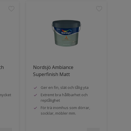
th
Nordsjö Ambiance
Superfinish Matt
Ger en fin, slät och tålig yta
mycket
Extremt bra hållbarhet och
reptålighet
För trä inomhus som dörrar,
socklar, möbler mm.