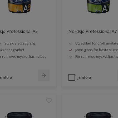
jö Professional A5
Nordsjö Professional A7
lmatt akrylatväggfärg
Utvecklad för proffsmålar
cket hög vithet
Jämn glans för bästa slutre
r rum med mycket ljusinsläpp
För rum med mycket ljusin
Jämföra
Jämföra