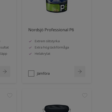
Nordsjö Professional P6
e
Extrem slitstyrka
sultat
Extra hög täckförmåga
släpp
Helakrylat
Jämföra