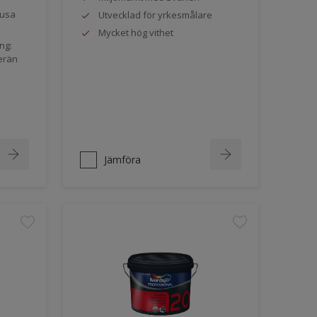
jusa
Utvecklad för yrkesmålare
Mycket hög vithet
ng:
erän
Jämföra