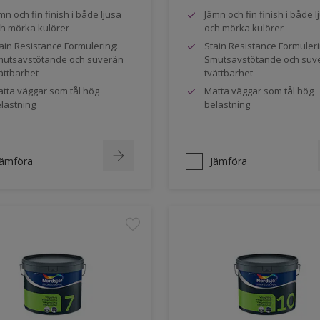
mn och fin finish i både ljusa
Jämn och fin finish i både l
h mörka kulörer
och mörka kulörer
ain Resistance Formulering:
Stain Resistance Formuleri
utsavstötande och suverän
Smutsavstötande och suv
ättbarhet
tvättbarhet
tta väggar som tål hög
Matta väggar som tål hög
lastning
belastning
Jämföra
Jämföra