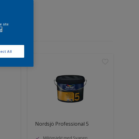
e site
r
ect All
Nordsjö Professional 5
Miljömärkt med Svanen