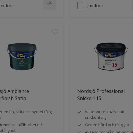
Jämföra
Jämföra
sjö Ambiance
Nordsjö Professional
finish Satin
Snickeri 15
r en fin, slät och mycket tålig
Vattenburen halvmatt
a
snickerifärg
tremt bra hållbarhet och
Ger en hård och tålig yta
ptålighet
Avsedd för målning inomh