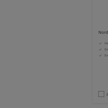
Stuck
Stål
Tak exteriör
Tak inomhus
Nords
Tapet
He
Terrass
Ex
Trappa
Ex
Trä
Trä panel
Träpanel inomhus
Utemöbler
Vägg inomhus
Ytterdörr