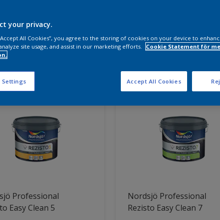
a produkter behöver du?
ct your privacy.
 “Accept All Cookies”, you agree to the storing of cookies on your device to enhanc
analyze site usage, and assist in our marketing efforts.
Cookie Statement för me
on.
ter hittade
 Settings
Accept All Cookies
Rej
jö Professional
Nordsjö Professional
to Easy Clean 5
Rezisto Easy Clean 7