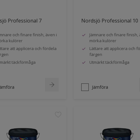
jö Professional 7
Nordsjö Professional 10
mnare och finare finish, även i
Jämnare och finare finish, 
rka kulörer
mörka kulörer
ttare att applicera och fördela
Lättare att applicera och f
rgen
färgen
märkt täckförmåga
Utmärkt täckförmåga
Jämföra
Jämföra