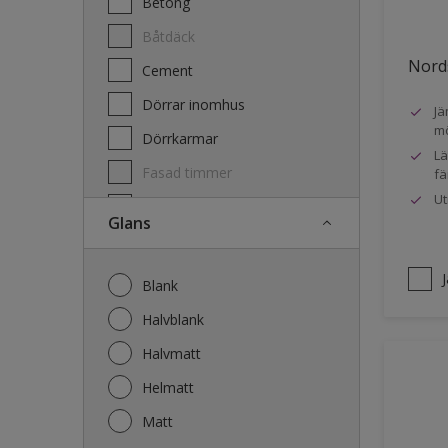
Betong
Båtdäck
Nords
Cement
Dörrar inomhus
Jä
mö
Dörrkarmar
Lä
Fasad timmer
fä
Ut
Fasad trä
Glans
Fönster
Fönsterkarmar
Blank
Galvaniserat stål
Halvblank
Garage
Halvmatt
Gips
Helmatt
Gjutet
Matt
Golv