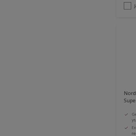
Nord
Super
Ge
yt
Ex
re