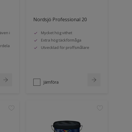
Nordsjö Professional 20
även i
Mycket hög vithet
Extra hög täckförmåga
ördela
Utvecklad för proffsmålare
Jämföra