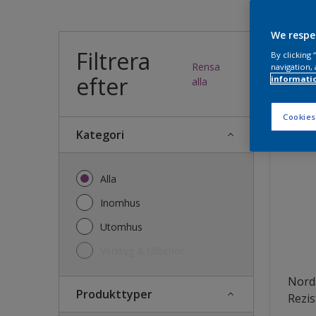
Vilk
We respe
Filtrera
By clicking
Rensa
navigation, 
efter
informati
34
produk
alla
Cookies
Kategori
Alla
Inomhus
Utomhus
Verktyg & tillbehör
Nords
Produkttyper
Rezis