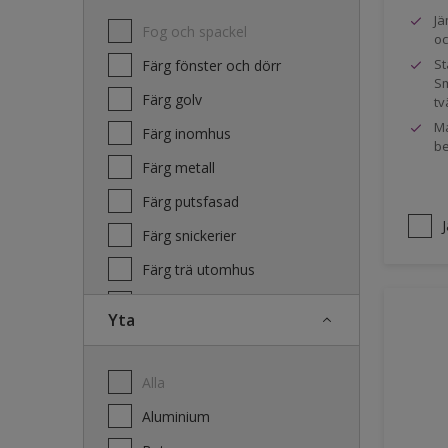
Jä
Fog och spackel
oc
St
Färg fönster och dörr
Sm
Färg golv
tv
Ma
Färg inomhus
be
Färg metall
Färg putsfasad
Färg snickerier
Färg trä utomhus
Grundfärg och tvätt
Yta
Lacker
Laserande träfasad
Alla
Lim
Aluminium
Terrass- och utemöbeloljor