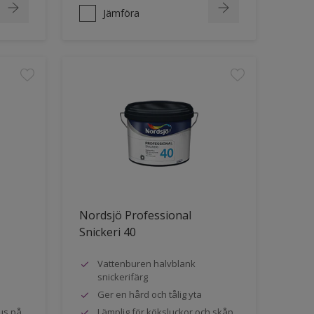
Jämföra
Nordsjö Professional
Snickeri 40
Vattenburen halvblank
snickerifärg
Ger en hård och tålig yta
us på
Lämplig för köksluckor och skåp