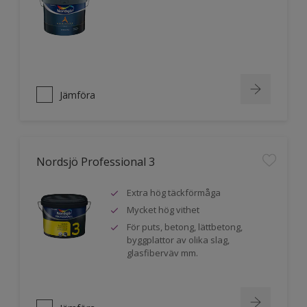
Jämföra
Nordsjö Professional 3
Extra hög täckförmåga
Mycket hög vithet
För puts, betong, lättbetong,
byggplattor av olika slag,
glasfiberväv mm.