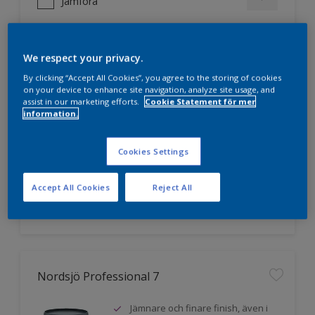
Jämföra
We respect your privacy.
Nordsjö Professional 5
By clicking “Accept All Cookies”, you agree to the storing of cookies
on your device to enhance site navigation, analyze site usage, and
Miljömärkt med Svanen
assist in our marketing efforts.
Cookie Statement för mer
information.
Utvecklad för yrkesmålare
Mycket hög vithet
Cookies Settings
Accept All Cookies
Reject All
Jämföra
Nordsjö Professional 7
Jämnare och finare finish, även i