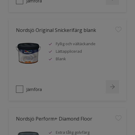
Jämföra
Nordsjö Original Snickerifärg blank
Fyllig och vältäckande
Lättapplicerad
Blank
Jämföra
Nordsjö Perform+ Diamond Floor
Extra tålig golvfärg