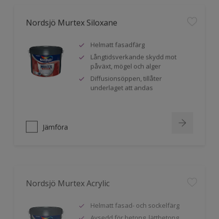
Nordsjö Murtex Siloxane
Helmatt fasadfärg
Långtidsverkande skydd mot
påväxt, mögel och alger
Diffusionsöppen, tillåter
underlaget att andas
Jämföra
Nordsjö Murtex Acrylic
Helmatt fasad- och sockelfärg
Avsedd för betong, lättbetong,
puts och fibercementskivor