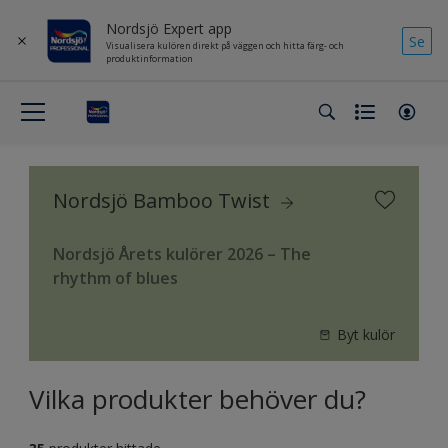
Nordsjö Expert app
Se
Visualisera kulören direkt på väggen och hitta färg- och
produktinformation
Nordsjö Bamboo Twist
Nordsjö Årets kulörer 2026 – The
rhythm of blues
Byt kulör
Vilka produkter behöver du?