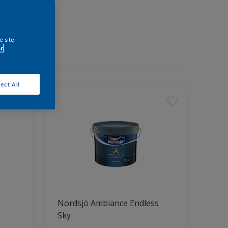
e site
r
ect All
Nordsjö Ambiance Endless
Sky