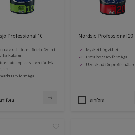
jö Professional 10
Nordsjö Professional 20
mnare och finare finish, även i
Mycket hög vithet
rka kulörer
Extra hög täckförmåga
ttare att applicera och fördela
Utvecklad för proffsmålar
rgen
märkt täckförmåga
Jämföra
Jämföra