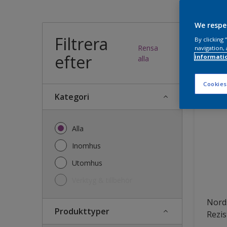
Vilk
We respe
Filtrera
By clicking
Rensa
navigation, 
efter
informati
35
produk
alla
Cookies
Kategori
Alla
Inomhus
Utomhus
Verktyg & tillbehör
Nords
Produkttyper
Rezis