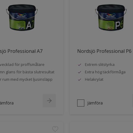
jö Professional A7
Nordsjö Professional P6
vecklad för proffsmålare
Extrem slitstyrka
mn glans för bästa slutresultat
Extra hög täckförmåga
r rum med mycket ljusinsläpp
Helakrylat
Jämföra
Jämföra