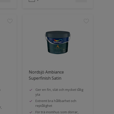
Nordsjö Ambiance
Superfinish Satin
a
Ger en fin, slät och mycket tålig
yta
Extremt bra hållbarhet och
reptålighet
r,
För trä inomhus som dörrar,