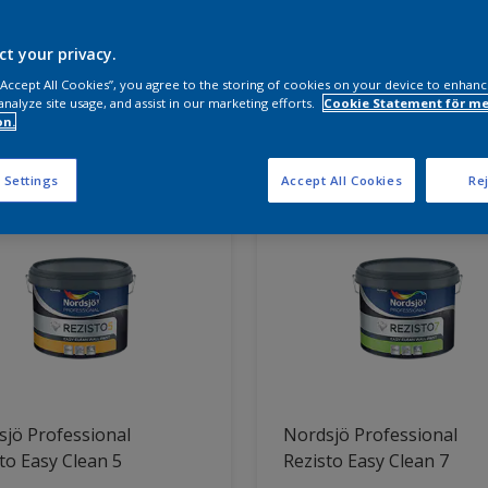
a produkter behöver du?
ct your privacy.
 “Accept All Cookies”, you agree to the storing of cookies on your device to enhanc
analyze site usage, and assist in our marketing efforts.
Cookie Statement för me
on.
ter hittade
 Settings
Accept All Cookies
Rej
jö Professional
Nordsjö Professional
to Easy Clean 5
Rezisto Easy Clean 7