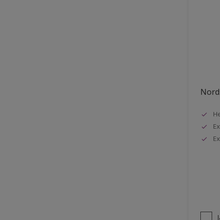
Nords
He
Ex
Ex