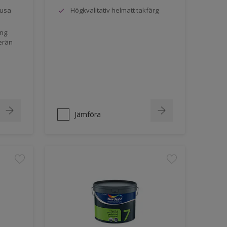
jusa
Högkvalitativ helmatt takfärg
ng:
erän
Jämföra