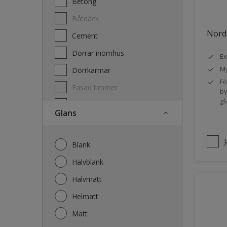
Betong
Båtdäck
Nords
Cement
Dörrar inomhus
Ex
My
Dörrkarmar
Fö
Fasad timmer
by
gl
Fasad trä
Glans
Fönster
Fönsterkarmar
Blank
Galvaniserat stål
Halvblank
Garage
Halvmatt
Gips
Helmatt
Gjutet
Matt
Golv