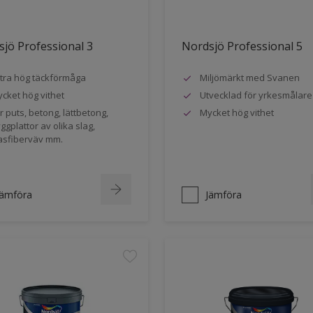
jö Professional 3
Nordsjö Professional 5
tra hög täckförmåga
Miljömärkt med Svanen
cket hög vithet
Utvecklad för yrkesmålare
r puts, betong, lättbetong,
Mycket hög vithet
ggplattor av olika slag,
asfiberväv mm.
Jämföra
Jämföra