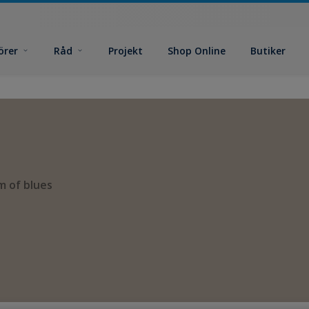
örer
Råd
Projekt
Shop Online
Butiker
m of blues