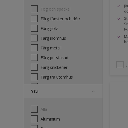
Jä
Fog och spackel
oc
St
Färg fönster och dörr
Sm
Färg golv
tv
Ma
Färg inomhus
be
Färg metall
Färg putsfasad
Färg snickerier
Färg trä utomhus
Grundfärg och tvätt
Yta
Lacker
Laserande träfasad
Alla
Lim
Aluminium
Terrass- och utemöbeloljor