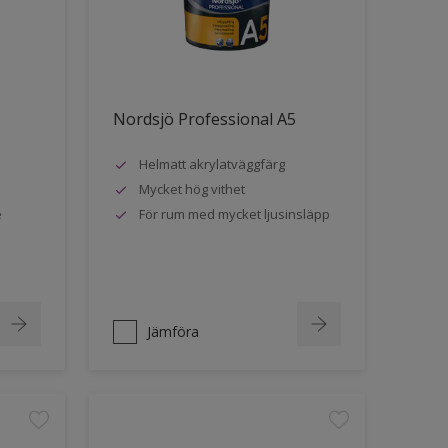
Nordsjö Professional A5
Helmatt akrylatväggfärg
Mycket hög vithet
e
För rum med mycket ljusinsläpp
Jämföra