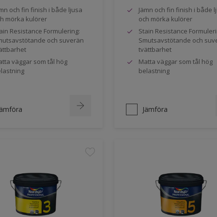
mn och fin finish i både ljusa
Jämn och fin finish i både l
h mörka kulörer
och mörka kulörer
ain Resistance Formulering:
Stain Resistance Formuleri
utsavstötande och suverän
Smutsavstötande och suv
ättbarhet
tvättbarhet
tta väggar som tål hög
Matta väggar som tål hög
lastning
belastning
Jämföra
Jämföra