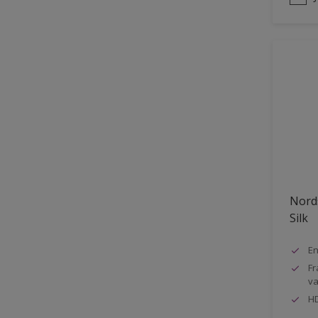
Nord
Silk
En
Fr
va
HD