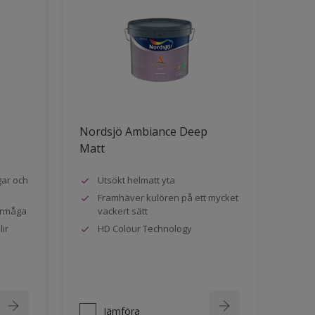
Nordsjö Ambiance Deep
Matt
gar och
Utsökt helmatt yta
Framhäver kulören på ett mycket
örmåga
vackert sätt
ir
HD Colour Technology
Jämföra