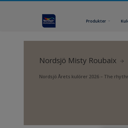
Produkter
Kul
Nordsjö Misty Roubaix
Nordsjö Årets kulörer 2026 – The rhyth