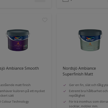
sjö Ambiance Smooth
Nordsjö Ambiance
Superfinish Matt
astående matt finish
Ger en fin, slät och tålig yt
amhäver kulören på ett mycket
Extremt bra hållbarhet och
ckert sätt
reptålighet
 Colour Technology
För trä inomhus som dörra
socklar, möbler mm.