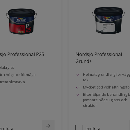
jö Professional P25
Nordsjö Professional
Grund+
lakrylat
Helmatt grundfärg för väg
tra hög täckförmåga
tak
trem slitstyrka
Mycket god vidhäftningsf
Efterföljande behandling bl
jämnare både i glans och
struktur
Jämföra
Jämföra