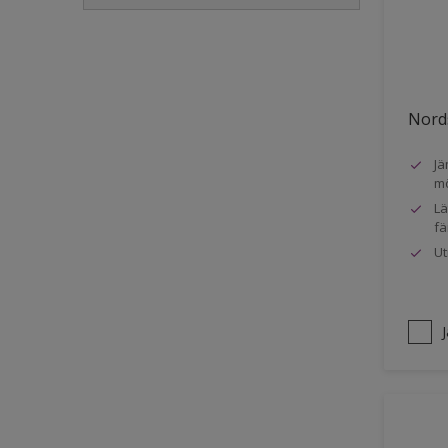
Golvlist
Icke-järnmetaller
Metall
Nords
Möbler
Jä
Painted surfaces
mö
Plattor
Lä
fä
Puts och betong
Ut
Radiatorer
Räcken
Skåp
Småmöbler
Snickeri, list och trädetaljer
Staket