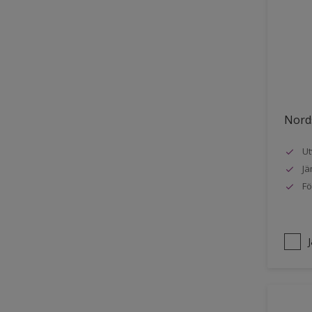
Stuck
Stål
Tak exteriör
Tak inomhus
Tapet
Nords
Terrass
Ut
Trappa
Jä
Trä
Fö
Trä panel
Träpanel inomhus
Utemöbler
Vägg inomhus
Ytterdörr