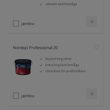
Utmärkt täckförmåga
Jämföra
Nordsjö Professional 20
Mycket hög vithet
Extra hög täckförmåga
Utvecklad för proffsmålare
Jämföra