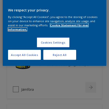
We respect your privacy.
By clicking “Accept All Cookies”, you agree to the storing of cookies
Jämföra
on your device to enhance site navigation, analyze site usage, and
assist in our marketing efforts.
Cookie Statement för mer
information.
Nordsjö Professional Xtreme 1
Cookies Settings
Optimal täckförmåga
Accept All Cookies
Reject All
Modern och reflexfri finish
Perfekta bättringsegenskaper
Jämföra