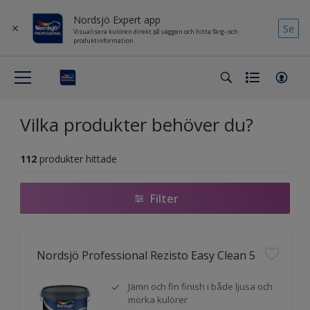
Nordsjö Expert app
Se
Visualisera kulören direkt på väggen och hitta färg- och
produktinformation
Vilka produkter behöver du?
112
produkter hittade
Filter
Nordsjö Professional Rezisto Easy Clean 5
Jämn och fin finish i både ljusa och
mörka kulörer