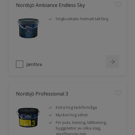
Nordsjö Ambiance Endless Sky
Högkvalitativ helmatt takfärg
Jämföra
Nordsjö Professional 3
Extra hög täckförmåga
Mycket hög vithet
För puts, betong, lättbetong,
byggplattor av olika slag,
glasfiberväv mm.