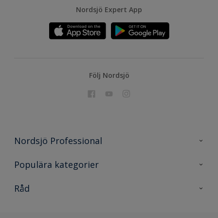
Nordsjö Expert App
Följ Nordsjö
Nordsjö Professional
Kontakta oss
Populära kategorier
En nyans bättre
Nordsjö
Råd
Projekt
Nordsjö Professional Shop
Digitala verktyg
Rationellt Måleri
Miljöarbete och färg