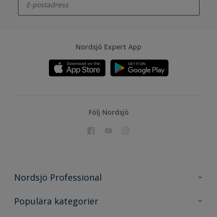
Nordsjö Expert App
Följ Nordsjö
Nordsjö Professional
Kontakta oss
Populära kategorier
En nyans bättre