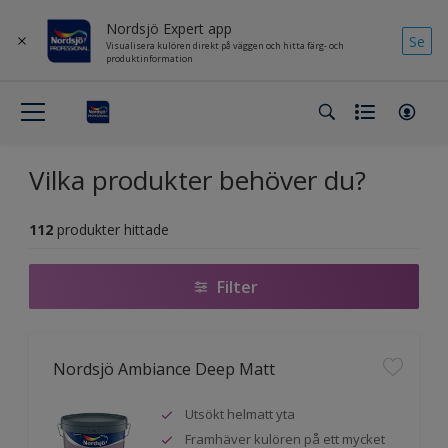
Nordsjö Expert app
Se
Visualisera kulören direkt på väggen och hitta färg- och
produktinformation
Vilka produkter behöver du?
112
produkter hittade
Filter
Nordsjö Ambiance Deep Matt
Utsökt helmatt yta
Framhäver kulören på ett mycket