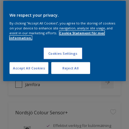
We respect your privacy.
Nordsjö Professional Täckplast
By clicking “Accept All Cookies”, you agree to the storing of cookies
on your device to enhance site navigation, analyze site usage, and
Ger en helmatt yta utan större
assist in our marketing efforts.
Cookie Statement för mer
krav på tvättbarhet
information.
En helmatt, diffusionsöppen
latexfärg
Cookies Settings
För inomhus målning på puts,
betong, lättbetong och byggplattor
Accept All Cookies
Reject All
Jämföra
Nordsjö Colour Sensor+
Effektivt verktyg för kulörmätning