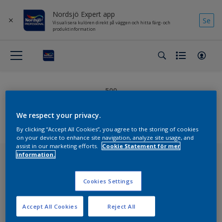
Nordsjö Expert app
Se
Visualisera kulören direkt på väggen och hitta färg- och
produktinformation
500
Internal Server Error
We respect your privacy.
By clicking “Accept All Cookies”, you agree to the storing of cookies
on your device to enhance site navigation, analyze site usage, and
assist in our marketing efforts.
Cookie Statement för mer
information.
Cookies Settings
Anmäl dig till vårt nyhetsbrev
Accept All Cookies
Reject All