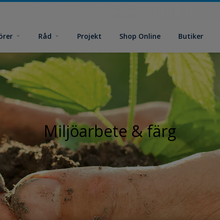
örer
Råd
Projekt
Shop Online
Butiker
Miljöarbete & färg