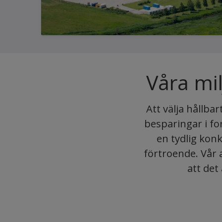
Våra mi
Att välja hållba
besparingar i fo
en tydlig kon
förtroende. Vår 
att det