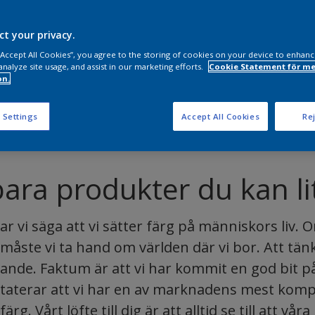
ct your privacy.
 “Accept All Cookies”, you agree to the storing of cookies on your device to enhanc
analyze site usage, and assist in our marketing efforts.
Cookie Statement för me
on.
 Settings
Accept All Cookies
Rej
bara produkter du kan li
r vi säga att vi sätter färg på människors liv.
 måste vi ta hand om världen där vi bor. Att tänka
rande. Faktum är att vi har kommit en god bit p
nstaterar att vi har en av marknadens mest komp
g. Vårt löfte till dig är att alltid se till att vå