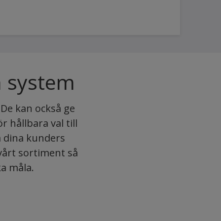
h system
. De kan också ge
hållbara val till
a dina kunders
vårt sortiment så
ka måla.