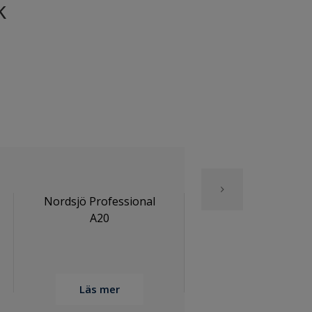
k
Nordsjö Professional
Nordsjö Professio
A20
P6
Läs mer
Läs mer