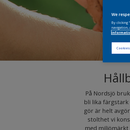
We respe
By clicking
navigation, 
informati
Cookies
Håll
På Nordsjö bruka
bli lika färgstark
gör är helt avgö
stolthet vi ko
med miljömärkt fär