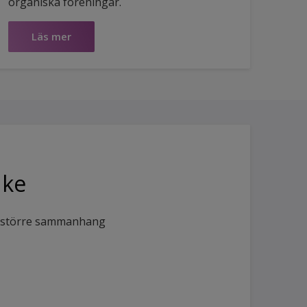
organiska föreningar.
Läs mer
nke
tt större sammanhang