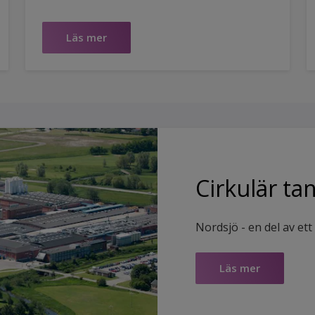
Läs mer
Cirkulär ta
Nordsjö - en del av e
Läs mer