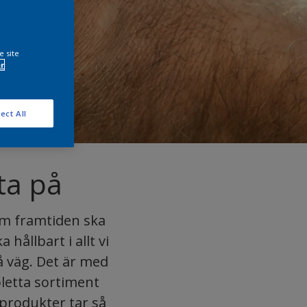
e site
r
ect All
ta på
 Om framtiden ska
 hållbart i allt vi
å väg. Det är med
letta sortiment
ra produkter tar så