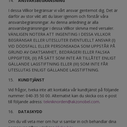
14.
ANSVARSBEGRÄNSNING
I dessa Villkor begränsar vi vårt ansvar gentemot dig. Det är
därför av stor vikt att du läser igenom och förstår våra
ansvarsbegränsningar. Av denna anledning är alla
ansvarsbegränsningar i dessa Villkor skrivna med versaler.
VÄNLIGEN NOTERA ATT INGENTING I DESSA VILLKOR
BEGRÄNSAR ELLER UTESLUTER EVENTUELLT ANSVAR (I)
VID DÖDSFALL ELLER PERSONSKADA SOM UPPSTÅR PÅ
GRUND AV OAKTSAMHET, BEDRÄGERI ELLER FALSKA
UPPGIFTER, (II) PÅ SÄTT SOM INTE ÄR TILLÅTET ENLIGT
GÄLLANDE LAGSTIFTNING ELLER (III) SOM INTE FÅR
UTESLUTAS ENLIGT GÄLLANDE LAGSTIFTNING.
15.
KUNDTJÄNST
Vid frågor, tveka inte att kontakta vår kundtjänst på följande
nummer: 040-35 50 00. Alternativt kan du skicka oss e-post
till följande adress:
tekniknorden@akzonobel.com
.
16.
DATASKYDD
Om du vill veta mer om hur vi samlar in och behandlar dina