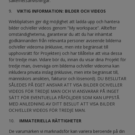
säkerhetsanvisningar.
9.
VIKTIG INFORMATION: BILDER OCH VIDEOS
Webbplatsen ger dig möjlighet att ladda upp och hantera
bilder och/eller videos genom ”My workspace”. Alltefter
omständigheterna, garanterar du att du har inhämtat
godkännanden från relevanta personer avseende bilderna
och/eller videorna (inklusive, men inte begränsat till
upphovsrätt för Projekten) och har tillåtelse att visa dessa
för tredje man. Vidare bör du, innan du visar dina Projekt för
tredje man, överväga om bilderna och/eller videorna kan
inkludera privata inslag (inklusive, men inte begränsat till,
människors ansikten, fakturor och lösenord). DU BESLUTAR
SÅLEDES PÅ EGET ANSVAR ATT VISA BILDER OCH/ELLER
VIDEOS FÖR TREDJE MAN OCH VI ANSVARAR PÅ INGET
SÄTT FÖR EVENTUELLA PÅFÖLJDER SOM KAN UPPSTÅ
MED ANLEDNING AV DITT BESLUT ATT VISA BILDER
OCH/ELLER VIDEOS FÖR TREDJE MAN.
10.
IMMATERIELLA RÄTTIGHETER
De varumärken vi marknadsför kan variera beroende på din