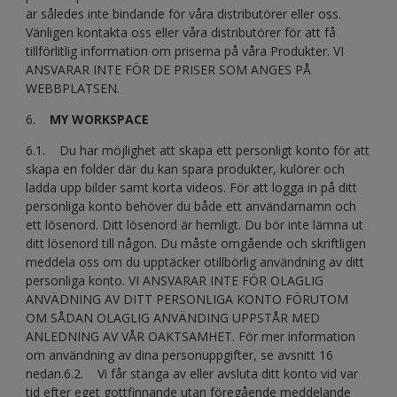
är således inte bindande för våra distributörer eller oss.
Vänligen kontakta oss eller våra distributörer för att få
tillförlitlig information om priserna på våra Produkter. VI
ANSVARAR INTE FÖR DE PRISER SOM ANGES PÅ
WEBBPLATSEN.
6.
MY WORKSPACE
6.1. Du har möjlighet att skapa ett personligt konto för att
skapa en folder där du kan spara produkter, kulörer och
ladda upp bilder samt korta videos. För att logga in på ditt
personliga konto behöver du både ett användarnamn och
ett lösenord. Ditt lösenord är hemligt. Du bör inte lämna ut
ditt lösenord till någon. Du måste omgående och skriftligen
meddela oss om du upptäcker otillbörlig användning av ditt
personliga konto. VI ANSVARAR INTE FÖR OLAGLIG
ANVÄDNING AV DITT PERSONLIGA KONTO FÖRUTOM
OM SÅDAN OLAGLIG ANVÄNDING UPPSTÅR MED
ANLEDNING AV VÅR OAKTSAMHET. För mer information
om användning av dina personuppgifter, se avsnitt 16
nedan.6.2. Vi får stänga av eller avsluta ditt konto vid var
tid efter eget gottfinnande utan föregående meddelande