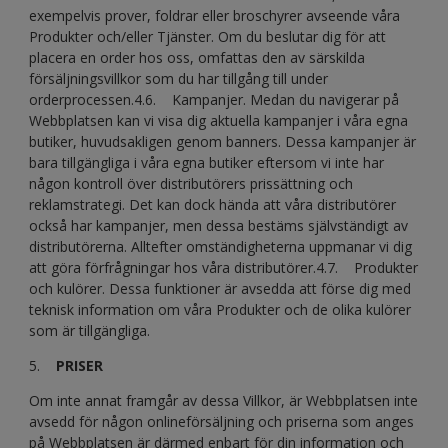
exempelvis prover, foldrar eller broschyrer avseende våra
Produkter och/eller Tjänster. Om du beslutar dig för att
placera en order hos oss, omfattas den av särskilda
försäljningsvillkor som du har tillgång till under
orderprocessen.4.6. Kampanjer. Medan du navigerar på
Webbplatsen kan vi visa dig aktuella kampanjer i våra egna
butiker, huvudsakligen genom banners. Dessa kampanjer är
bara tillgängliga i våra egna butiker eftersom vi inte har
någon kontroll över distributörers prissättning och
reklamstrategi. Det kan dock hända att våra distributörer
också har kampanjer, men dessa bestäms självständigt av
distributörerna. Alltefter omständigheterna uppmanar vi dig
att göra förfrågningar hos våra distributörer.4.7. Produkter
och kulörer. Dessa funktioner är avsedda att förse dig med
teknisk information om våra Produkter och de olika kulörer
som är tillgängliga.
5.
PRISER
Om inte annat framgår av dessa Villkor, är Webbplatsen inte
avsedd för någon onlineförsäljning och priserna som anges
på Webbplatsen är därmed enbart för din information och