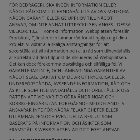
FÖR BEDRÄGERI, SKA INGEN INFORMATION ELLER
NÅGOT RÅD SOM TILLHANDAHÅLLITS AV OSS MEDFÖRA
NÅGON GARANTI ELLER GE UPPHOV TILL NÅGOT
ANSVAR, OM INTE ANNAT UTTRYCKLIGEN ANGES I DESSA
VILLKOR. 13.2. Korrekt information. Webbplatsen föreslår
Produkter, Tjänster och lämnar råd för att hjälpa dig i dina
Projekt. Vi vidtar alla skäliga anstängningar för att
säkerställa att all information och alla råd som tillhandahålls
är korrekta vid den tidpunkt de inkluderas på Webbplatsen.
Det kan dock förekomma oavsiktliga och tillfälliga fel. VI
GARANTERAR INTE, OCH LÄMNAR INGA GARANTIER AV
NÅGOT SLAG, OAKTAT OM DE ÄR UTTRYCKLIGA ELLER
UNDERFÖRSTÅDDA, AVSEENDE INFORMATION, RÅD OCH
ÅSIKTER SOM TILLHANDAHÅLLS OCH FÖRBEHÅLLER OSS
RÄTTEN ATT VID VAR TID GÖRA ÄNDRINGAR OCH
KORRIGERINGAR UTAN FÖREGÅENDE MEDDELANDE. VI
ANSVARAR INTE FÖR NÅGRA FELAKTIGHETER ELLER
UTLÄMNANDEN OCH EVENTUELLA BESLUT SOM
BASERATS PÅ INFORMATION OCH ÅSIKTER SOM
FRAMSTÄLLS WEBBPLATSEN ÄR DITT EGET ANSVAR.