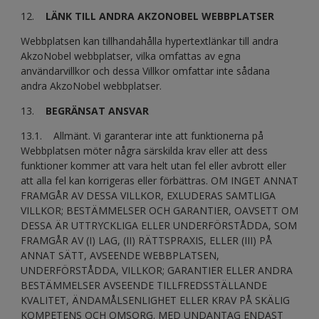
12.
LÄNK TILL ANDRA AKZONOBEL WEBBPLATSER
Webbplatsen kan tillhandahålla hypertextlänkar till andra
AkzoNobel webbplatser, vilka omfattas av egna
användarvillkor och dessa Villkor omfattar inte sådana
andra AkzoNobel webbplatser.
13.
BEGRÄNSAT ANSVAR
13.1. Allmänt. Vi garanterar inte att funktionerna på
Webbplatsen möter några särskilda krav eller att dess
funktioner kommer att vara helt utan fel eller avbrott eller
att alla fel kan korrigeras eller förbättras. OM INGET ANNAT
FRAMGÅR AV DESSA VILLKOR, EXLUDERAS SAMTLIGA
VILLKOR; BESTÄMMELSER OCH GARANTIER, OAVSETT OM
DESSA ÄR UTTRYCKLIGA ELLER UNDERFÖRSTÅDDA, SOM
FRAMGÅR AV (I) LAG, (II) RÄTTSPRAXIS, ELLER (III) PÅ
ANNAT SÄTT, AVSEENDE WEBBPLATSEN,
UNDERFÖRSTÅDDA, VILLKOR; GARANTIER ELLER ANDRA
BESTÄMMELSER AVSEENDE TILLFREDSSTÄLLANDE
KVALITET, ÄNDAMÅLSENLIGHET ELLER KRAV PÅ SKÄLIG
KOMPETENS OCH OMSORG. MED UNDANTAG ENDAST