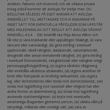
ansikten, fakturor och lösenord) och att sådana privata
inslag också kommer att avslöjas för tredje man. DU
BESLUTAR SÅLEDES PÅ EGET ANSVAR ATT AVSLÖJA
INNEHÅLLET TILL MOTTAGARE OCH VI ANSVARAR PÅ
INGET SÄTT FÖR EVENTUELLA PÅFÖLJDER SOM UPPSTÅR
MED ANLEDNING AV DITT BESLUT ATT AVSLÖJA SÅDANT
INNEHÅLL.4.3.4. Ditt Innehåll ska följa dessa Villkor och
får inte (i) vara kränkande eller uppsåtligen felaktigt, (ii) vara
obscent eller oanständigt, (iii) göra intrång i eventuell
upphovsrätt, ideell rättighet, databasrätt, varumärkesrätt,
designrätt eller annan immateriell rättighet, (iv) göra intrång
i eventuell förtroenderätt, integritetsrätt eller rättighet enligt
personuppgiftslagstiftning, (v) utgöra vårdslös rådgivning
eller innehålla vårdslösa uttalanden, (vi) utgöra anstiftan till
brott eller främjande av brottslig verksamhet, (vii) utgöra
lag- eller domstolstrots eller strida mot domstolsbeslut, (viii)
strida mot lagstiftning mot rasistiskt eller religiöst hat eller
andra former av diskriminering, (ix) strida mot lagstiftning
avseende statshemligheter, (x) bryta mot eventuella
avtalsenliga åtaganden gentemot person, (xi) skildra våld på
uttryckligt, målande eller onödigt sätt, (xii) vara av