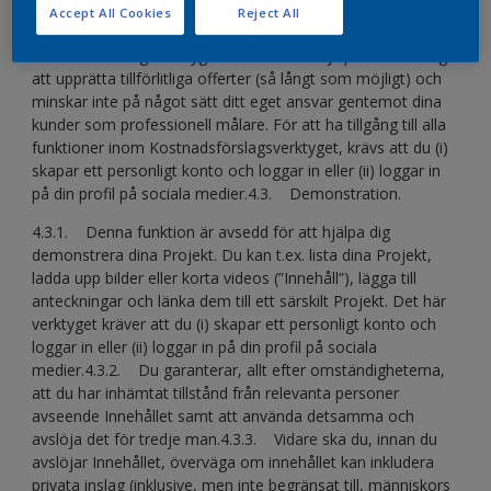
dina Projekt. Som professionell målare är det dock ditt
Accept All Cookies
Reject All
ansvar att lämna tillförlitliga offerter till dina kunder.
Kostnadsförslagsverktyget är enbart ett hjälpmedel för dig
att upprätta tillförlitliga offerter (så långt som möjligt) och
minskar inte på något sätt ditt eget ansvar gentemot dina
kunder som professionell målare. För att ha tillgång till alla
funktioner inom Kostnadsförslagsverktyget, krävs att du (i)
skapar ett personligt konto och loggar in eller (ii) loggar in
på din profil på sociala medier.4.3. Demonstration.
4.3.1. Denna funktion är avsedd för att hjälpa dig
demonstrera dina Projekt. Du kan t.ex. lista dina Projekt,
ladda upp bilder eller korta videos (”Innehåll”), lägga till
anteckningar och länka dem till ett särskilt Projekt. Det här
verktyget kräver att du (i) skapar ett personligt konto och
loggar in eller (ii) loggar in på din profil på sociala
medier.4.3.2. Du garanterar, allt efter omständigheterna,
att du har inhämtat tillstånd från relevanta personer
avseende Innehållet samt att använda detsamma och
avslöja det för tredje man.4.3.3. Vidare ska du, innan du
avslöjar Innehållet, överväga om innehållet kan inkludera
privata inslag (inklusive, men inte begränsat till, människors