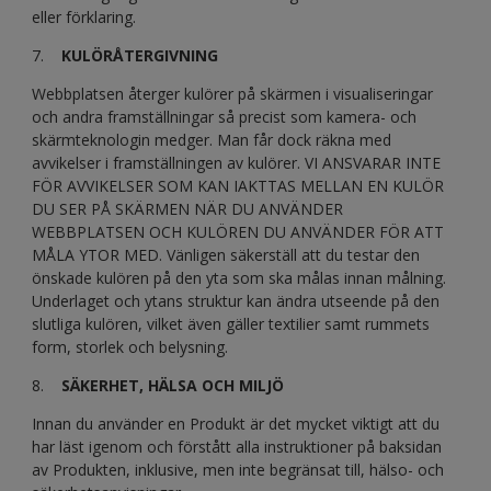
eller förklaring.
7.
KULÖRÅTERGIVNING
Webbplatsen återger kulörer på skärmen i visualiseringar
och andra framställningar så precist som kamera- och
skärmteknologin medger. Man får dock räkna med
avvikelser i framställningen av kulörer. VI ANSVARAR INTE
FÖR AVVIKELSER SOM KAN IAKTTAS MELLAN EN KULÖR
DU SER PÅ SKÄRMEN NÄR DU ANVÄNDER
WEBBPLATSEN OCH KULÖREN DU ANVÄNDER FÖR ATT
MÅLA YTOR MED. Vänligen säkerställ att du testar den
önskade kulören på den yta som ska målas innan målning.
Underlaget och ytans struktur kan ändra utseende på den
slutliga kulören, vilket även gäller textilier samt rummets
form, storlek och belysning.
8.
SÄKERHET, HÄLSA OCH MILJÖ
Innan du använder en Produkt är det mycket viktigt att du
har läst igenom och förstått alla instruktioner på baksidan
av Produkten, inklusive, men inte begränsat till, hälso- och