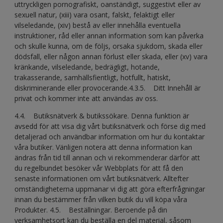
uttryckligen pornografiskt, oanständigt, suggestivt eller av
sexuell natur, (xiii) vara osant, falskt, felaktigt eller
vilseledande, (xiv) bestå av eller innehålla eventuella
instruktioner, råd eller annan information som kan påverka
och skulle kunna, om de följs, orsaka sjukdom, skada eller
dödsfall, eller någon annan förlust eller skada, eller (xv) vara
kränkande, vilseledande, bedrägligt, hotande,
trakasserande, samhällsfientligt, hotfullt, hatiskt,
diskriminerande eller provocerande.4.3.5. Ditt Innehåll är
privat och kommer inte att användas av oss.
4.4. Butiksnätverk & butikssökare. Denna funktion är
avsedd för att visa dig vårt butiksnätverk och förse dig med
detaljerad och användbar information om hur du kontaktar
våra butiker. Vänligen notera att denna information kan
ändras från tid till annan och vi rekommenderar därför att
du regelbundet besöker vår Webbplats för att få den
senaste informationen om vårt butiksnätverk. Alltefter
omständigheterna uppmanar vi dig att göra efterfrågningar
innan du bestämmer från vilken butik du vill köpa våra
Produkter. 4.5. Beställningar. Beroende på din
verksamhetsort kan du beställa en del material, såsom