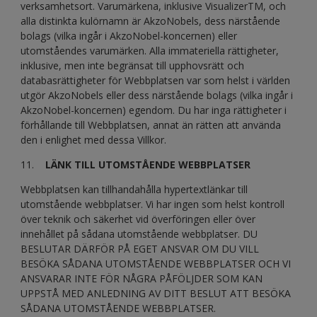
verksamhetsort. Varumärkena, inklusive VisualizerTM, och
alla distinkta kulörnamn är AkzoNobels, dess närstående
bolags (vilka ingår i AkzoNobel-koncernen) eller
utomståendes varumärken. Alla immateriella rättigheter,
inklusive, men inte begränsat till upphovsrätt och
databasrättigheter för Webbplatsen var som helst i världen
utgör AkzoNobels eller dess närstående bolags (vilka ingår i
AkzoNobel-koncernen) egendom. Du har inga rättigheter i
förhållande till Webbplatsen, annat än rätten att använda
den i enlighet med dessa Villkor.
11.
LÄNK TILL UTOMSTÅENDE WEBBPLATSER
Webbplatsen kan tillhandahålla hypertextlänkar till
utomstående webbplatser. Vi har ingen som helst kontroll
över teknik och säkerhet vid överföringen eller över
innehållet på sådana utomstående webbplatser. DU
BESLUTAR DÄRFÖR PÅ EGET ANSVAR OM DU VILL
BESÖKA SÅDANA UTOMSTÅENDE WEBBPLATSER OCH VI
ANSVARAR INTE FÖR NÅGRA PÅFÖLJDER SOM KAN
UPPSTÅ MED ANLEDNING AV DITT BESLUT ATT BESÖKA
SÅDANA UTOMSTÅENDE WEBBPLATSER.