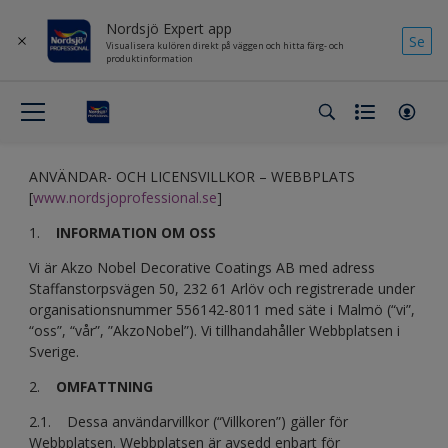
Nordsjö Expert app
Se
Visualisera kulören direkt på väggen och hitta färg- och
produktinformation
ANVÄNDAR- OCH LICENSVILLKOR – WEBBPLATS
[
www.nordsjoprofessional.se
]
1.
INFORMATION OM OSS
Vi är Akzo Nobel Decorative Coatings AB med adress
Staffanstorpsvägen 50, 232 61 Arlöv och registrerade under
organisationsnummer 556142-8011 med säte i Malmö (“vi”,
“oss”, “vår”, ”AkzoNobel”). Vi tillhandahåller Webbplatsen i
Sverige.
2.
OMFATTNING
2.1. Dessa användarvillkor (“Villkoren”) gäller för
Webbplatsen. Webbplatsen är avsedd enbart för