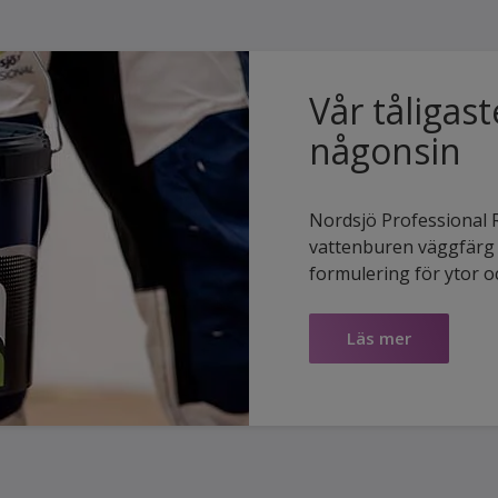
Vår tåligas
någonsin
Nordsjö Professional R
vattenburen väggfärg 
formulering för ytor o
Läs mer