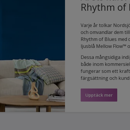
Rhythm of 
Varje år tolkar Nordsj
och omvandlar dem till
Rhythm of Blues med de
ljusblå Mellow Flow™ 
Dessa mångsidiga indi
både inom kommersiella
fungerar som ett kraftf
färgsättning och kund
Upptäck mer