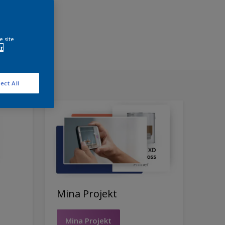
e site
r
ect All
Mina Projekt
Mina Projekt