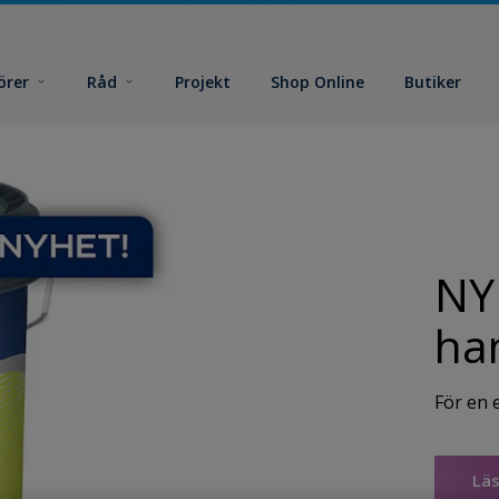
örer
Råd
Projekt
Shop Online
Butiker
NY
ha
För en e
Lä