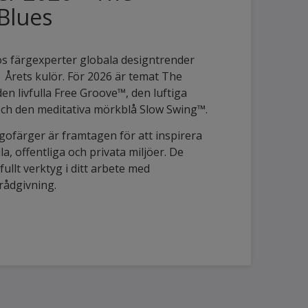
Blues
ös färgexperter globala designtrender
 Årets kulör. För 2026 är temat The
n livfulla Free Groove™, den luftiga
och den meditativa mörkblå Slow Swing™.
gofärger är framtagen för att inspirera
, offentliga och privata miljöer. De
ullt verktyg i ditt arbete med
rådgivning.