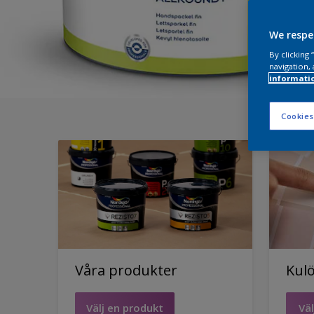
We respe
By clicking
navigation, 
informati
Cookies
Våra produkter
Kulö
Välj en produkt
Väl