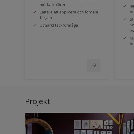
mörka kulörer
Jä
oc
Lättare att applicera och fördela
färgen
St
Sm
Utmärkt täckförmåga
tv
Ma
be
Projekt