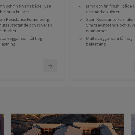
mn och fin finish i både ljusa
Jämn och fin finish i både l
h mörka kulörer
och mörka kulörer
ain Resistance Formulering:
Stain Resistance Formuleri
utsavstötande och suverän
Smutsavstötande och suv
ättbarhet
tvättbarhet
tta väggar som tål hög
Matta väggar som tål hög
lastning
belastning