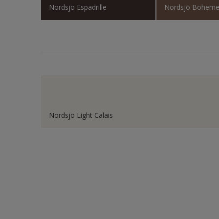
Nordsjö Espadrille
Nordsjö Bohem
Trä
Trä pa
Träpan
Utemöb
Vägg i
Ytterdö
Nordsjö Light Calais