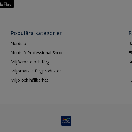
Populära kategorier
R
Nordsjö
R
Nordsjö Professional Shop
E
Miljöarbete och färg
K
Miljömärkta färgprodukter
D
Miljö och hållbarhet
F