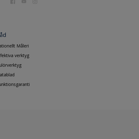
åd
ationellt Måleri
ffektiva verktyg
ulörverktyg
atablad
unktionsgaranti