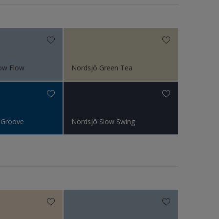
ow Flow
Nordsjö Green Tea
 Groove
Nordsjö Slow Swing