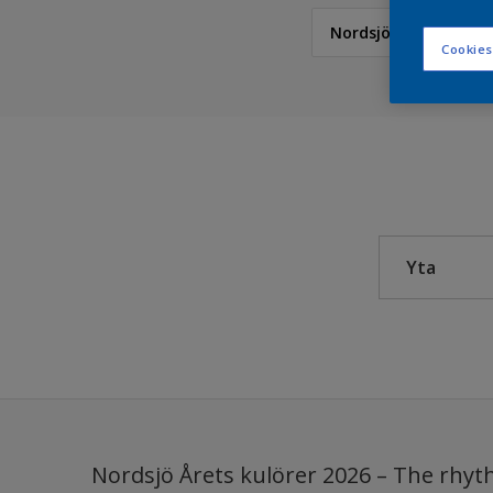
Nordsjö Årets kulöre
Cookies
Nordsjö
NCS Index
5051 Kulörkollektion
Nordsjö RAL (Painters
Yta
Färdigblandade Kulöre
Nordsjö Årets kulörer 
Alumin
Nordsjö True Joy™ – Å
Beton
Colour Futures 2024 
Cemen
Colour Futures 2023
Dörrar
Nordsjö Årets kulörer 2026 – The rhyth
Dörrka