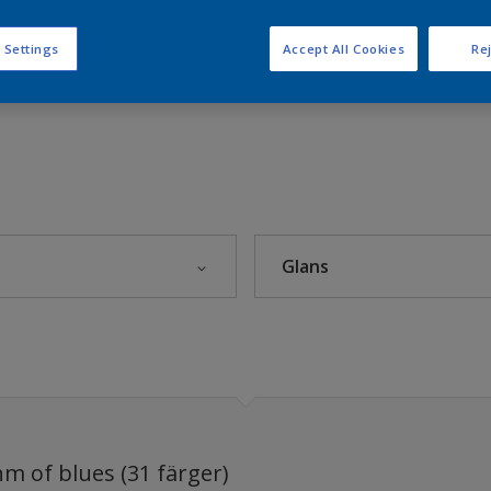
r 2026 – The rhythm of blues
 Settings
Accept All Cookies
Rej
)
Glans
r
2026 – The rhythm of blues
ium
Blank
rets kulör 2025
g
Halvblank
- Nordsjö Sweet Embrace™
t
Halvmatt
 inomhus
Helmatt
m of blues (31 färger)
rmar
Matt