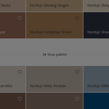
 Siesta
Nordsjö Glowing Skagen
Nordsjö Shin
ch betong
orer
pper
Nordsjö Teddybear Brown
Nordsjö Slow
bler
i, list och trädetaljer
3# Slow palette
eriör
omhus
arcelles
Nordsjö Misty Roubaix
Nordsjö Mell
s