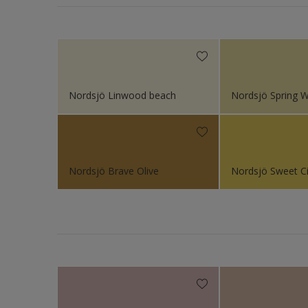
Bright Skies™ - Nordsj
Fasad 
Colour Futures 19
Fasad 
Colour Futures 18
Fönste
Colour Futures 21
Fönste
Nordsjö Linwood beach
Nordsjö Spring W
Colour Futures 20
Galvani
Garag
Gips
Nordsjö Brave Olive
Nordsjö Sweet Ci
Gjutet
Golv
Golvlis
Icke-jä
Metall
Möbler