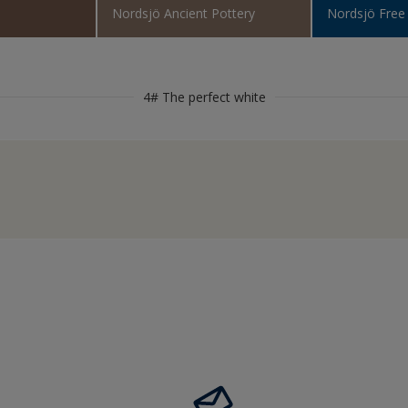
e
Nordsjö Ancient Pottery
Nordsjö Free
nel
el inomhus
4# The perfect white
ler
nomhus
rr