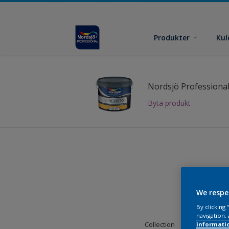
Produkter
Kul
Byta produkt
Hitta
We respe
By clicking
navigation, 
Collection
informati