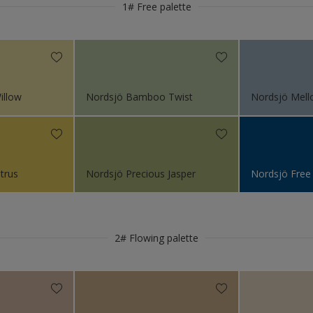
ö Colour of the Year 2022
1# Free palette
timmer
trä
r
rkarmar
illow
Nordsjö Bamboo Twist
Nordsjö Mell
serat stål
e
trus
Nordsjö Precious Jasper
Nordsjö Free
t
2# Flowing palette
rnmetaller