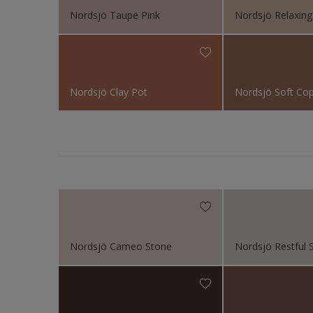
Nordsjö Taupe Pink
Nordsjö Relaxing
Plattor
Puts o
Radiat
Skåp
Nordsjö Clay Pot
Nordsjö Soft Co
Småmö
Snicker
Staket
Stål
Tak ext
Tak in
Nordsjö Cameo Stone
Nordsjö Restful S
Tapet
Terras
Trappa