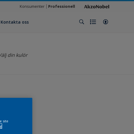
Konsumenter
Professionell
Kontakta oss
Välj din kulör
e kund
e site
r