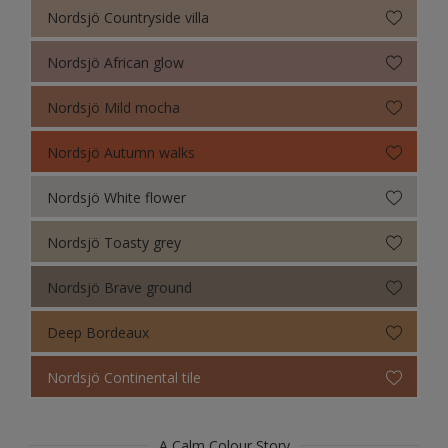
Nordsjö Countryside villa
Nordsjö African glow
Nordsjö Mild mocha
Nordsjö Autumn walks
Nordsjö White flower
Nordsjö Toasty grey
Nordsjö Brave ground
Deep Bordeaux
Nordsjö Continental tile
A Calm Colour Story