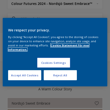
Colour Futures 2024 - Nordsjö Sweet Embrace™
Nordsjö
NCS Index
We respect your privacy.
5051 Kulörkollektion
By clicking “Accept All Cookies”, you agree to the storing of cookies
on your device to enhance site navigation, analyze site usage, and
assist in our marketing efforts.
Cookie Statement för mer
Nordsjö RAL (Painters)
Filter
information.
Färdigblandade Kulörer
Cookies Settings
Nordsjö True Joy™ – Årets kulör 2025
Colour Futures 2024 - Nordsjö Sweet Embrace™ (31
Accept All Cookies
Reject All
Colour Futures 2024 - Nordsjö Sweet Embrace™
färger)
Colour Futures 2023
A Warm Colour Story
Bright Skies™ - Nordsjö Colour of the Year 2022
Nordsjö Sweet Embrace
Colour Futures 19