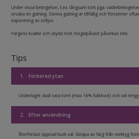
Under vissa betingelser, t.ex. långsam tork pga. väderbetingelse
orsaka en gulning. Denna gulning är tillfällig och försvinner oft
exponering av solljus.
Färgens kvalité och skydd mot mögelpåväxt påverkas inte.
Tips
1.
Förbered ytan
Underlaget skall vara torrt (max 16% fuktkvot) och väl reng
2.
Efter användning
Återförslut öppnad burk väl. Skrapa av färg från verktyg före r