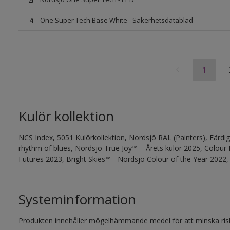
One Super Tech Base White - Säkerhetsdatablad
1
Kulör kollektion
NCS Index, 5051 Kulörkollektion, Nordsjö RAL (Painters), Färdi
rhythm of blues, Nordsjö True Joy™ – Årets kulör 2025, Colou
Futures 2023, Bright Skies™ - Nordsjö Colour of the Year 2022,
Systeminformation
Produkten innehåller mögelhämmande medel för att minska ris