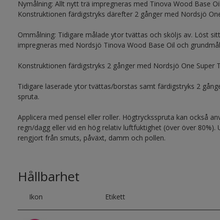
Nymålning: Allt nytt trä impregneras med Tinova Wood Base Oi
Konstruktionen färdigstryks därefter 2 gånger med Nordsjö On
Ommålning: Tidigare målade ytor tvättas och sköljs av. Löst sitt
impregneras med Nordsjö Tinova Wood Base Oil och grundmåla
Konstruktionen färdigstryks 2 gånger med Nordsjö One Super 
Tidigare laserade ytor tvättas/borstas samt färdigstryks 2 gång
spruta.
Applicera med pensel eller roller. Högtrycksspruta kan också anvä
regn/dagg eller vid en hög relativ luftfuktighet (över över 80%).
rengjort från smuts, påväxt, damm och pollen.
Hållbarhet
Ikon
Etikett