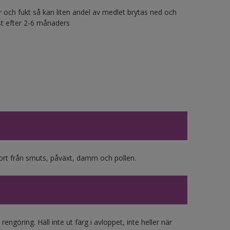
r och fukt så kan liten andel av medlet brytas ned och
ast efter 2-6 månaders
jort från smuts, påväxt, damm och pollen.
engöring. Häll inte ut färg i avloppet, inte heller när