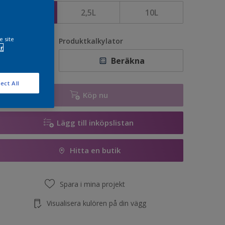
1L
2,5L
10L
e site
vantitet
Produktkalkylator
r
Beräkna
ect All
Köp nu
Lägg till inköpslistan
Hitta en butik
Spara i mina projekt
Visualisera kulören på din vägg