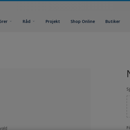
örer
Råd
Projekt
Shop Online
Butiker
S
F
vald