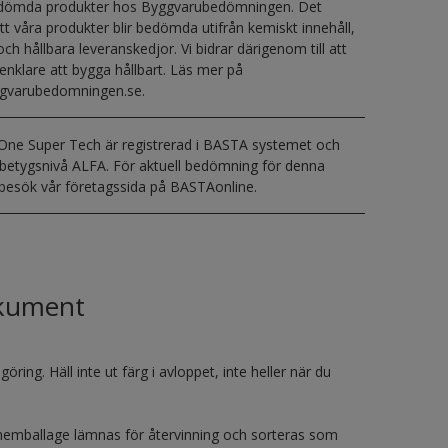
edömda produkter hos Byggvarubedömningen. Det
tt våra produkter blir bedömda utifrån kemiskt innehåll,
 och hållbara leveranskedjor. Vi bidrar därigenom till att
enklare att bygga hållbart. Läs mer på
gvarubedomningen.se.
One Super Tech är registrerad i BASTA systemet och
 betygsnivå ALFA. För aktuell bedömning för denna
 besök vår företagssida på BASTAonline.
okument
ring. Häll inte ut färg i avloppet, inte heller när du
Tomemballage lämnas för återvinning och sorteras som