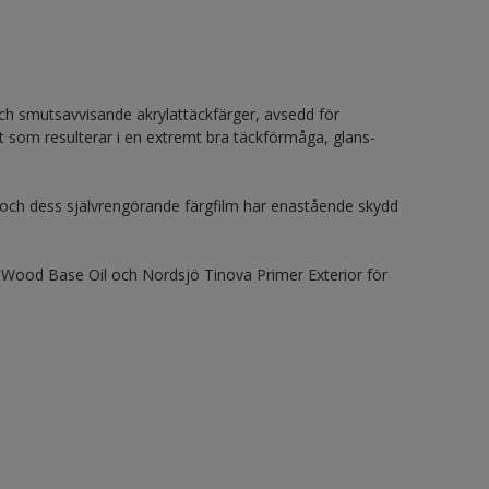
h smutsavvisande akrylattäckfärger, avsedd för
t som resulterar i en extremt bra täckförmåga, glans-
 och dess självrengörande färgfilm har enastående skydd
ood Base Oil och Nordsjö Tinova Primer Exterior för