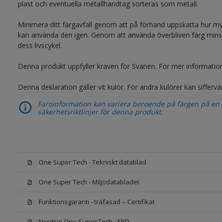
plast och eventuella metallhandtag sorteras som metall.
Minimera ditt färgavfall genom att på förhand uppskatta hur m
kan använda den igen. Genom att använda överbliven färg minsk
dess livscykel.
Denna produkt uppfyller kraven för Svanen. För mer informati
Denna deklaration gäller vit kulör. För andra kulörer kan siffervä
Faroinformation kan variera beroende på färgen på en pr
säkerhetsriktlinjer för denna produkt.
One Super Tech - Tekniskt datablad
One Super Tech - Miljödatabladet
Funktionsgaranti - träfasad -- Certifikat
Nordsjö One Super Tech - EPD