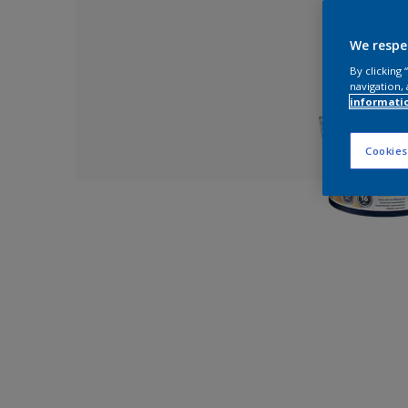
We respe
By clicking
navigation, 
informati
Cookies