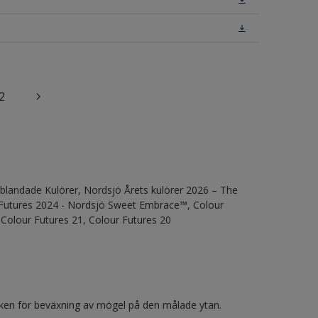
2
gblandade Kulörer, Nordsjö Årets kulörer 2026 – The
r Futures 2024 - Nordsjö Sweet Embrace™, Colour
 Colour Futures 21, Colour Futures 20
ken för beväxning av mögel på den målade ytan.