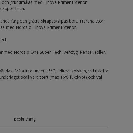
l och grundmålas med Tinova Primer Exterior.
e Super Tech.
ande färg och gråträ skrapas/slipas bort. Trärena ytor
s med Nordsjö Tinova Primer Exterior.
Tech.
er med Nordsjö One Super Tech. Verktyg: Pensel, roller,
ndas. Måla inte under +5°C, i direkt solsken, vid risk för
 Underlaget skall vara torrt (max 16% fuktkvot) och väl
Beskrivning