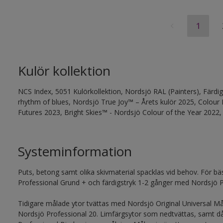
1
Kulör kollektion
NCS Index, 5051 Kulörkollektion, Nordsjö RAL (Painters), Färdi
rhythm of blues, Nordsjö True Joy™ – Årets kulör 2025, Colou
Futures 2023, Bright Skies™ - Nordsjö Colour of the Year 2022,
Systeminformation
Puts, betong samt olika skivmaterial spacklas vid behov. För b
Professional Grund + och färdigstryk 1-2 gånger med Nordsjö P
Tidigare målade ytor tvättas med Nordsjö Original Universal Må
Nordsjö Professional 20. Limfärgsytor som nedtvättas, samt d