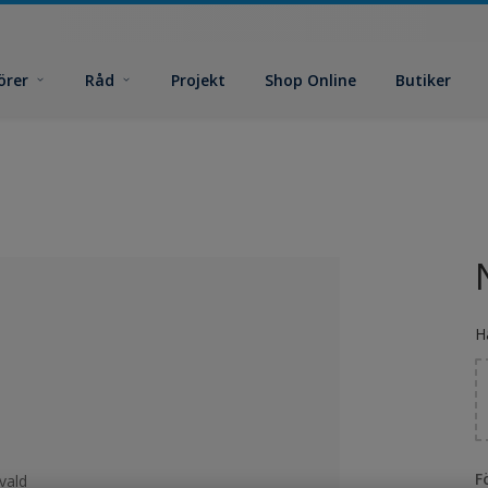
örer
Råd
Projekt
Shop Online
Butiker
H
F
vald