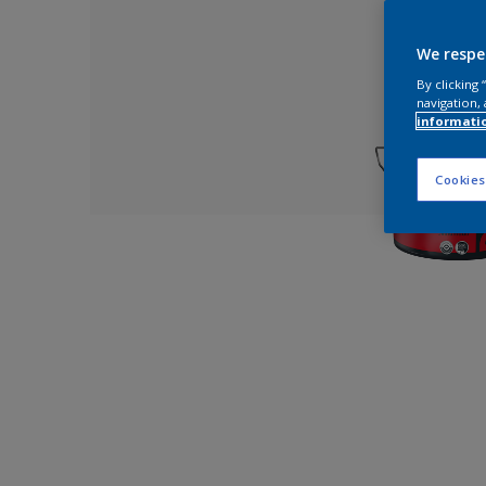
We respe
By clicking
navigation, 
informati
Cookies