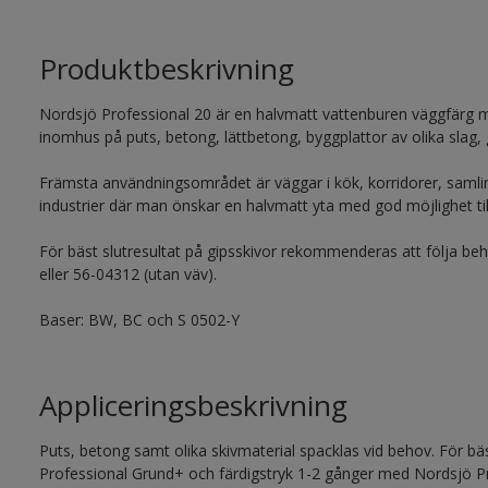
Produktbeskrivning
Nordsjö Professional 20 är en halvmatt vattenburen väggfärg
inomhus på puts, betong, lättbetong, byggplattor av olika slag,
Främsta användningsområdet är väggar i kök, korridorer, samli
industrier där man önskar en halvmatt yta med god möjlighet til
För bäst slutresultat på gipsskivor rekommenderas att följa b
eller 56-04312 (utan väv).
Baser: BW, BC och S 0502-Y
Appliceringsbeskrivning
Puts, betong samt olika skivmaterial spacklas vid behov. För b
Professional Grund+ och färdigstryk 1-2 gånger med Nordsjö Pr