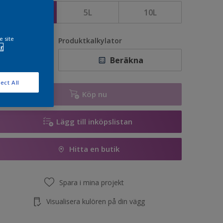
2,5L
5L
10L
e site
vantitet
Produktkalkylator
r
Beräkna
ect All
Köp nu
Lägg till inköpslistan
Hitta en butik
Spara i mina projekt
Visualisera kulören på din vägg