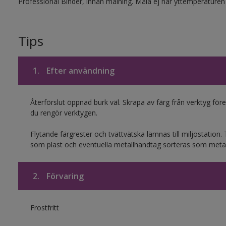
Professional Binder, innan målning. Måla ej när yttemperaturen 
Tips
1.
Efter användning
Återförslut öppnad burk väl. Skrapa av färg från verktyg före r
du rengör verktygen.
Flytande färgrester och tvättvätska lämnas till miljöstatio
som plast och eventuella metallhandtag sorteras som metal
2.
Förvaring
Frostfritt