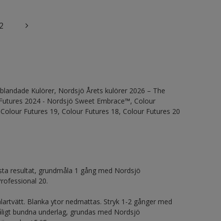
2
gblandade Kulörer, Nordsjö Årets kulörer 2026 – The
r Futures 2024 - Nordsjö Sweet Embrace™, Colour
 Colour Futures 19, Colour Futures 18, Colour Futures 20
ästa resultat, grundmåla 1 gång med Nordsjö
rofessional 20.
lartvätt. Blanka ytor nedmattas. Stryk 1-2 gånger med
åligt bundna underlag, grundas med Nordsjö