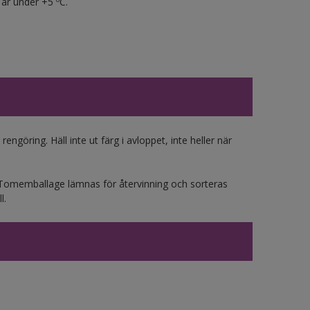
är under +5 ºC.
engöring. Häll inte ut färg i avloppet, inte heller när
n. Tomemballage lämnas för återvinning och sorteras
l.