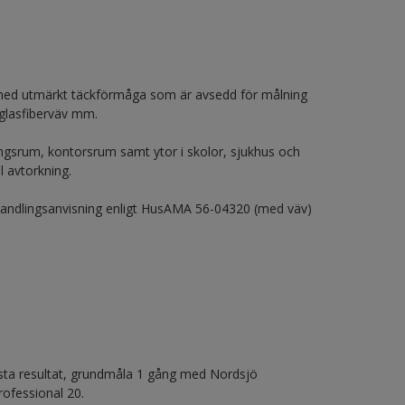
 med utmärkt täckförmåga som är avsedd för målning
 glasfiberväv mm.
ngsrum, kontorsrum samt ytor i skolor, sjukhus och
l avtorkning.
ehandlingsanvisning enligt HusAMA 56-04320 (med väv)
ästa resultat, grundmåla 1 gång med Nordsjö
ofessional 20.