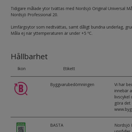
Tidigare målade ytor tvättas med Nordsjö Original Universal Må
Nordsjö Professional 20.
Limfärgsytor som nedtvättas, samt dåligt bundna underlag, gru
Måla ej när yttemperaturen är under +5 ºC.
Hållbarhet
Ikon
Etikett
Byggvarubedömningen
Vi har b
innebär a
livscykel
göra det 
www.byg
BASTA
Nordsjö 
uppfyller