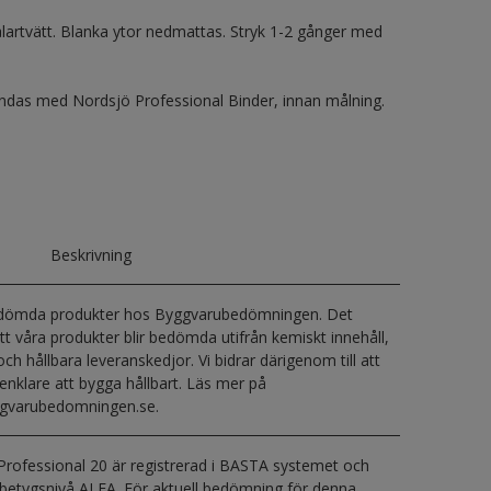
lartvätt. Blanka ytor nedmattas. Stryk 1-2 gånger med
ndas med Nordsjö Professional Binder, innan målning.
Beskrivning
edömda produkter hos Byggvarubedömningen. Det
tt våra produkter blir bedömda utifrån kemiskt innehåll,
 och hållbara leveranskedjor. Vi bidrar därigenom till att
enklare att bygga hållbart. Läs mer på
gvarubedomningen.se.
Professional 20 är registrerad i BASTA systemet och
 betygsnivå ALFA. För aktuell bedömning för denna