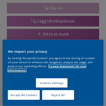
1000L
Köp nu
Lägg till inköpslistan
Hitta en butik
Spara i mina projekt
We respect your privacy.
By clicking “Accept All Cookies”, you agree to the storing of cookies
Visualisera kulören på din vägg
on your device to enhance site navigation, analyze site usage, and
assist in our marketing efforts.
Cookie Statement för mer
information.
Cookies Settings
Viktiga fördelar
Accept All Cookies
Reject All
Miljömärkt med Svanen