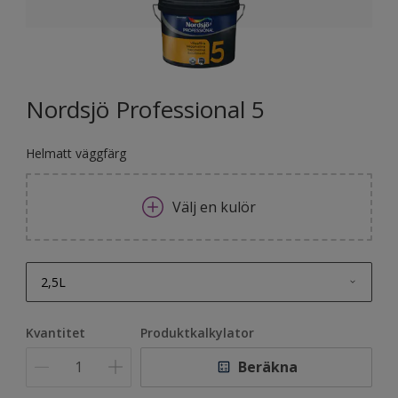
Nordsjö Professional 5
Helmatt väggfärg
Välj en kulör
2,5L
2,5L
Kvantitet
Produktkalkylator
10L
Beräkna
100L