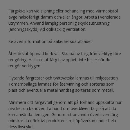
Färgskikt kan vid slipning eller behandling med värmepistol
avge hälsofarligt damm och/eller ångor. Arbeta i ventilerade
utrymmen. Använd lämplig personlig skyddsutrustning
(andningsskydd) vid otillräcklig ventilation.
Se även information på Säkerhetsdatabladet
Återförslut öppnad burk väl. Skrapa av färg från verktyg före
rengöring. Häll inte ut färg i avloppet, inte heller när du
rengör verktygen.
Flytande färgrester och tvättvätska lämnas till miljöstation.
Tomemballage lämnas för återvinning och sorteras som
plast och eventuella metallhandtag sorteras som metall.
Minimera ditt färgavfall genom att på förhand uppskatta hur
mycket du behöver. Ta hand om överbliven färg så att du
kan använda den igen. Genom att använda överbliven färg
minskar du effektivt produktens miljöpåverkan under hela
dess livscykel.