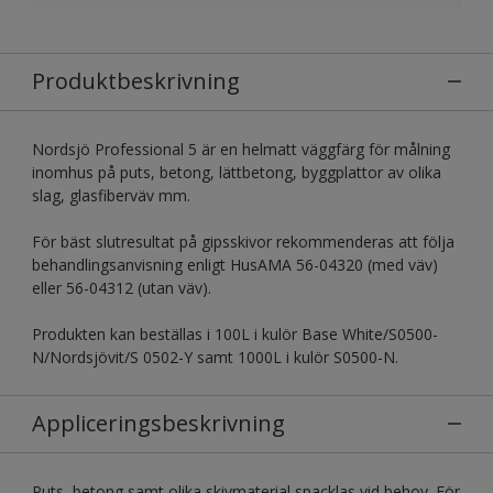
Produktbeskrivning
Nordsjö Professional 5 är en helmatt väggfärg för målning
inomhus på puts, betong, lättbetong, byggplattor av olika
slag, glasfiberväv mm.
För bäst slutresultat på gipsskivor rekommenderas att följa
behandlingsanvisning enligt HusAMA 56-04320 (med väv)
eller 56-04312 (utan väv).
Produkten kan beställas i 100L i kulör Base White/S0500-
N/Nordsjövit/S 0502-Y samt 1000L i kulör S0500-N.
Appliceringsbeskrivning
Puts, betong samt olika skivmaterial spacklas vid behov. För