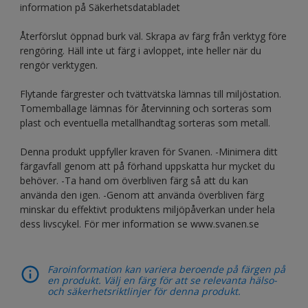
information på Säkerhetsdatabladet
Återförslut öppnad burk väl. Skrapa av färg från verktyg före
rengöring. Häll inte ut färg i avloppet, inte heller när du
rengör verktygen.
Flytande färgrester och tvättvätska lämnas till miljöstation.
Tomemballage lämnas för återvinning och sorteras som
plast och eventuella metallhandtag sorteras som metall.
Denna produkt uppfyller kraven för Svanen. -Minimera ditt
färgavfall genom att på förhand uppskatta hur mycket du
behöver. -Ta hand om överbliven färg så att du kan
använda den igen. -Genom att använda överbliven färg
minskar du effektivt produktens miljöpåverkan under hela
dess livscykel. För mer information se www.svanen.se
Faroinformation kan variera beroende på färgen på
en produkt. Välj en färg för att se relevanta hälso-
och säkerhetsriktlinjer för denna produkt.