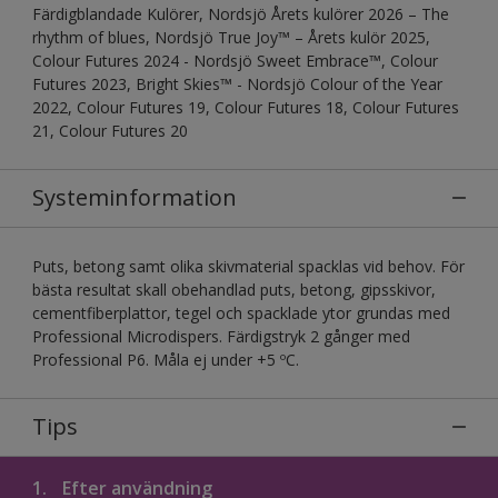
Färdigblandade Kulörer, Nordsjö Årets kulörer 2026 – The
rhythm of blues, Nordsjö True Joy™ – Årets kulör 2025,
Colour Futures 2024 - Nordsjö Sweet Embrace™, Colour
Futures 2023, Bright Skies™ - Nordsjö Colour of the Year
2022, Colour Futures 19, Colour Futures 18, Colour Futures
21, Colour Futures 20
Systeminformation
Puts, betong samt olika skivmaterial spacklas vid behov. För
bästa resultat skall obehandlad puts, betong, gipsskivor,
cementfiberplattor, tegel och spacklade ytor grundas med
Professional Microdispers. Färdigstryk 2 gånger med
Professional P6. Måla ej under +5 ºC.
Tips
1.
Efter användning