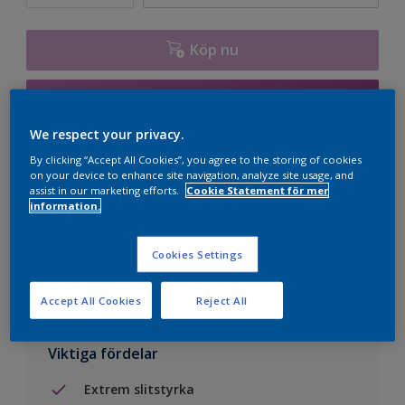
Köp nu
Lägg till inköpslistan
We respect your privacy.
Hitta en butik
By clicking “Accept All Cookies”, you agree to the storing of cookies
on your device to enhance site navigation, analyze site usage, and
assist in our marketing efforts.
Cookie Statement för mer
information.
Spara i mina projekt
Visualisera kulören på din vägg
Cookies Settings
Accept All Cookies
Reject All
Viktiga fördelar
Extrem slitstyrka