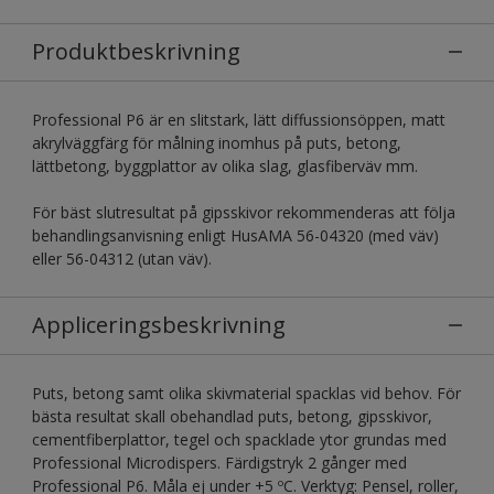
Produktbeskrivning
Professional P6 är en slitstark, lätt diffussionsöppen, matt
akrylväggfärg för målning inomhus på puts, betong,
lättbetong, byggplattor av olika slag, glasfiberväv mm.
För bäst slutresultat på gipsskivor rekommenderas att följa
behandlingsanvisning enligt HusAMA 56-04320 (med väv)
eller 56-04312 (utan väv).
Appliceringsbeskrivning
Puts, betong samt olika skivmaterial spacklas vid behov. För
bästa resultat skall obehandlad puts, betong, gipsskivor,
cementfiberplattor, tegel och spacklade ytor grundas med
Professional Microdispers. Färdigstryk 2 gånger med
Professional P6. Måla ej under +5 ºC. Verktyg: Pensel, roller,