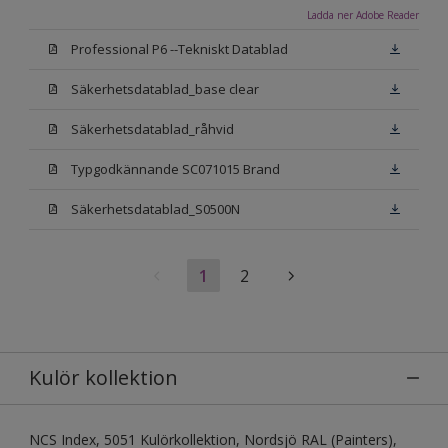
Ladda ner Adobe Reader
Professional P6 --Tekniskt Datablad
Säkerhetsdatablad_base clear
Säkerhetsdatablad_råhvid
Typgodkännande SC071015 Brand
Säkerhetsdatablad_S0500N
1
2
Kulör kollektion
NCS Index, 5051 Kulörkollektion, Nordsjö RAL (Painters),