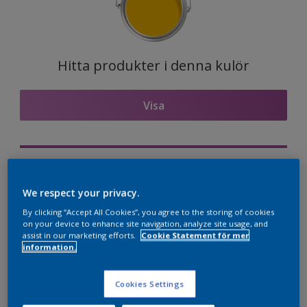
Hitta produkter i denna kulör
Visa
Visualisera kulören på din vägg
We respect your privacy.
Nordsjö Professional Expert app
By clicking “Accept All Cookies”, you agree to the storing of cookies
Visualisera kulören på din vägg
on your device to enhance site navigation, analyze site usage, and
assist in our marketing efforts.
Cookie Statement för mer
information.
Kulörkombinationer
Cookies Settings