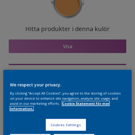
Hitta produkter i denna kulör
Visa
Visualisera kulören på din vägg
We respect your privacy.
Nordsjö Professional Expert app
By clicking “Accept All Cookies”, you agree to the storing of cookies
Visualisera kulören på din vägg
on your device to enhance site navigation, analyze site usage, and
assist in our marketing efforts.
Cookie Statement för mer
information.
Kulörkombinationer
Cookies Settings