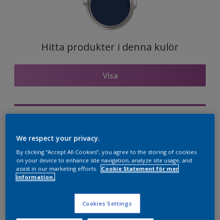
Hitta produkter i denna kulör
Visa
Visualisera kulören på din vägg
We respect your privacy.
Nordsjö Professional Expert app
By clicking “Accept All Cookies”, you agree to the storing of cookies
Visualisera kulören på din vägg
on your device to enhance site navigation, analyze site usage, and
assist in our marketing efforts.
Cookie Statement för mer
information.
Kulörkombinationer
Cookies Settings