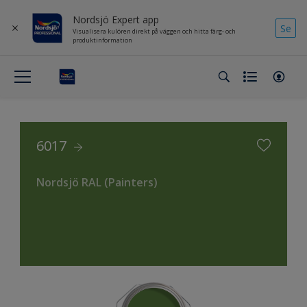
Nordsjö Expert app
Se
Visualisera kulören direkt på väggen och hitta färg- och
produktinformation
6017
Nordsjö RAL (Painters)