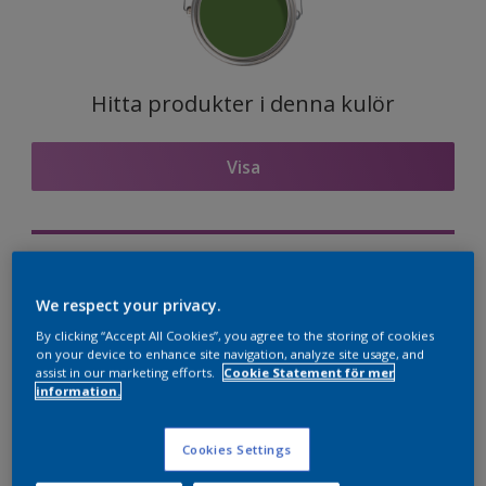
Hitta produkter i denna kulör
Visa
Visualisera kulören på din vägg
We respect your privacy.
Nordsjö Professional Expert app
By clicking “Accept All Cookies”, you agree to the storing of cookies
Visualisera kulören på din vägg
on your device to enhance site navigation, analyze site usage, and
assist in our marketing efforts.
Cookie Statement för mer
information.
Kulörkombinationer
Cookies Settings