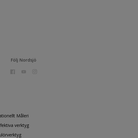
Följ Nordsjö
ationellt Måleri
ffektiva verktyg
ulörverktyg