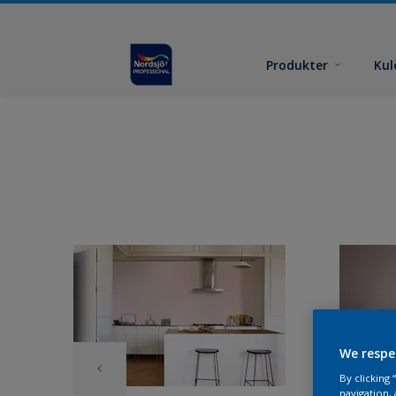
Produkter
Kul
We respe
By clicking
navigation, 