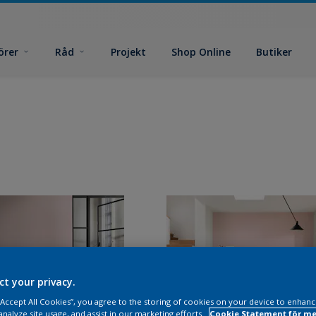
örer
Råd
Projekt
Shop Online
Butiker
ct your privacy.
 “Accept All Cookies”, you agree to the storing of cookies on your device to enhanc
analyze site usage, and assist in our marketing efforts.
Cookie Statement för me