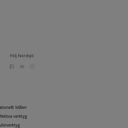
Följ Nordsjö
ationellt Måleri
ffektiva verktyg
ulörverktyg