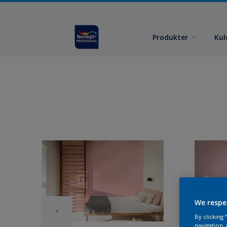
Produkter
Kul
We respe
By clicking
navigation, 