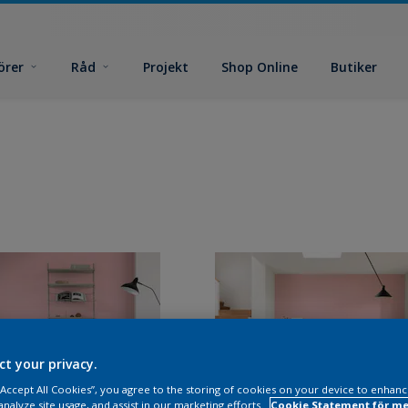
örer
Råd
Projekt
Shop Online
Butiker
ct your privacy.
 “Accept All Cookies”, you agree to the storing of cookies on your device to enhanc
analyze site usage, and assist in our marketing efforts.
Cookie Statement för me