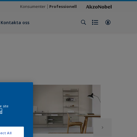
Konsumenter
Professionell
Kontakta oss
e site
r
ect All