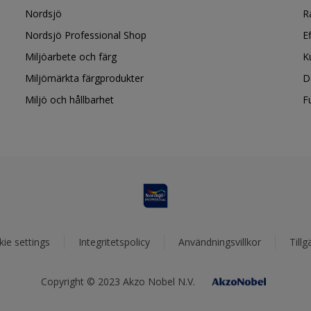
Nordsjö
R
Nordsjö Professional Shop
E
Miljöarbete och färg
K
Miljömärkta färgprodukter
D
Miljö och hållbarhet
F
ie settings
Integritetspolicy
Användningsvillkor
Tillg
Copyright © 2023 Akzo Nobel N.V.