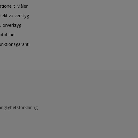
ationellt Måleri
ffektiva verktyg
ulörverktyg
atablad
unktionsgaranti
änglighetsförklaring