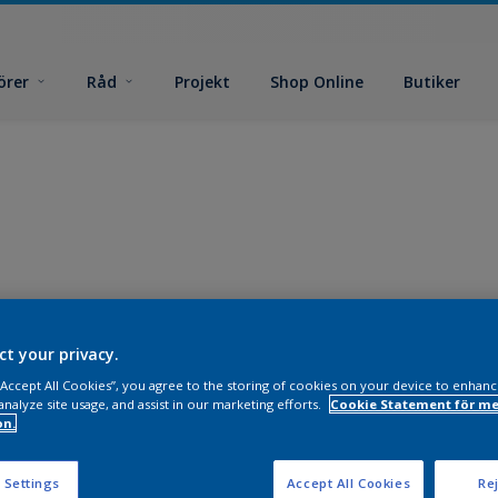
örer
Råd
Projekt
Shop Online
Butiker
ct your privacy.
 “Accept All Cookies”, you agree to the storing of cookies on your device to enhanc
analyze site usage, and assist in our marketing efforts.
Cookie Statement för me
on.
 Settings
Accept All Cookies
Rej