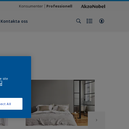
Konsumenter
Professionell
Kontakta oss
e site
r
ect All