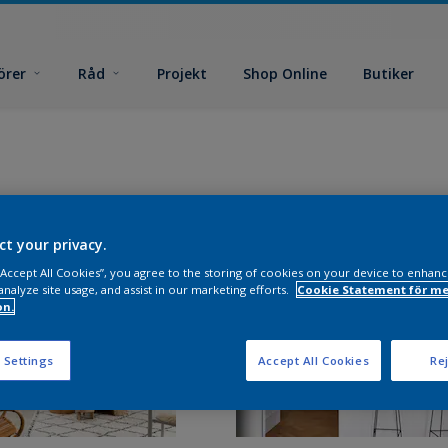
örer
Råd
Projekt
Shop Online
Butiker
ct your privacy.
 “Accept All Cookies”, you agree to the storing of cookies on your device to enhanc
analyze site usage, and assist in our marketing efforts.
Cookie Statement för me
on.
 Settings
Accept All Cookies
Rej