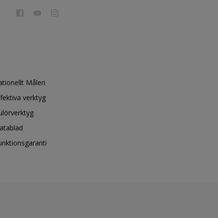
ationellt Måleri
ffektiva verktyg
ulörverktyg
atablad
unktionsgaranti