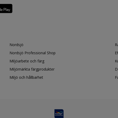
Nordsjö
R
Nordsjö Professional Shop
E
Miljöarbete och färg
K
Miljömärkta färgprodukter
D
Miljö och hållbarhet
F