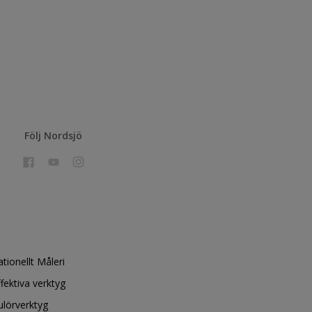
Följ Nordsjö
ationellt Måleri
ffektiva verktyg
ulörverktyg