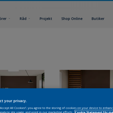
örer
Råd
Projekt
Shop Online
Butiker
ct your privacy.
 “Accept All Cookies”, you agree to the storing of cookies on your device to enhanc
analyze site usage, and assist in our marketing efforts.
Cookie Statement för me