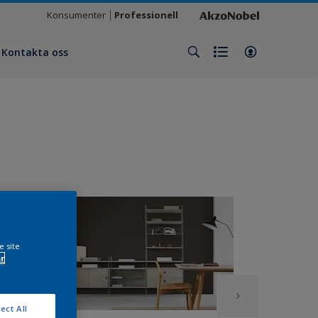
Konsumenter
Professionell
Kontakta oss
e site
r
ect All