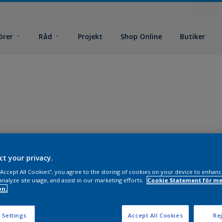
örer
Råd
Projekt
Shop Online
Butiker
ct your privacy.
 “Accept All Cookies”, you agree to the storing of cookies on your device to enhanc
analyze site usage, and assist in our marketing efforts.
Cookie Statement för me
on.
 Settings
Accept All Cookies
Rej