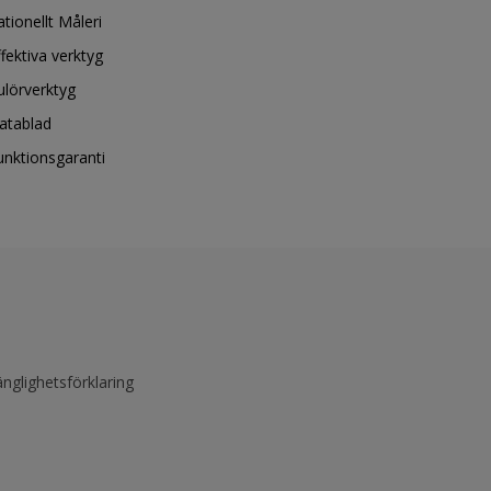
ationellt Måleri
ffektiva verktyg
ulörverktyg
atablad
unktionsgaranti
änglighetsförklaring