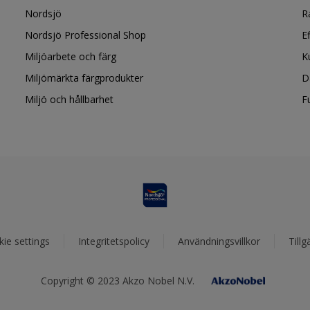
Nordsjö
R
Nordsjö Professional Shop
E
Miljöarbete och färg
K
Miljömärkta färgprodukter
D
Miljö och hållbarhet
F
ie settings
Integritetspolicy
Användningsvillkor
Tillg
Copyright © 2023 Akzo Nobel N.V.