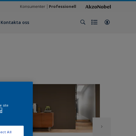
Konsumenter
Professionell
Kontakta oss
e site
r
ect All