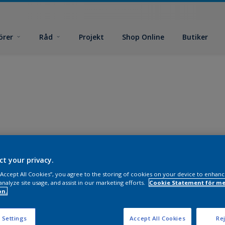
örer
Råd
Projekt
Shop Online
Butiker
ct your privacy.
 “Accept All Cookies”, you agree to the storing of cookies on your device to enhanc
analyze site usage, and assist in our marketing efforts.
Cookie Statement för me
on.
 Settings
Accept All Cookies
Rej