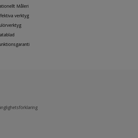
ationellt Måleri
ffektiva verktyg
ulörverktyg
atablad
unktionsgaranti
änglighetsförklaring