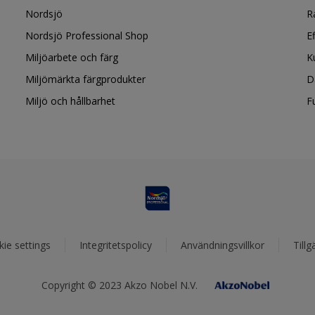
Nordsjö
R
Nordsjö Professional Shop
E
Miljöarbete och färg
K
Miljömärkta färgprodukter
D
Miljö och hållbarhet
F
ie settings
Integritetspolicy
Användningsvillkor
Tillg
Copyright © 2023 Akzo Nobel N.V.