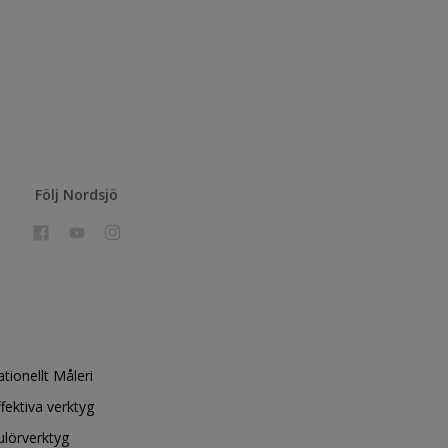
Följ Nordsjö
ationellt Måleri
ffektiva verktyg
ulörverktyg