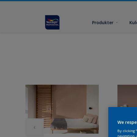
Produkter
Kul
We respe
By clicking
navigation, 