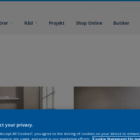
örer
Råd
Projekt
Shop Online
Butiker
ct your privacy.
 “Accept All Cookies”, you agree to the storing of cookies on your device to enhanc
analyze site usage, and assist in our marketing efforts.
Cookie Statement för me