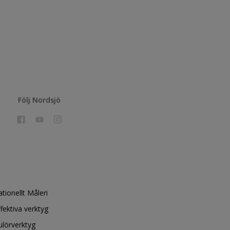
Följ Nordsjö
ationellt Måleri
ffektiva verktyg
ulörverktyg