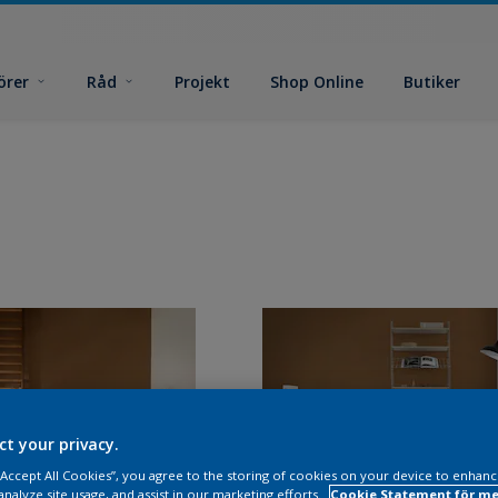
örer
Råd
Projekt
Shop Online
Butiker
ct your privacy.
 “Accept All Cookies”, you agree to the storing of cookies on your device to enhanc
analyze site usage, and assist in our marketing efforts.
Cookie Statement för me