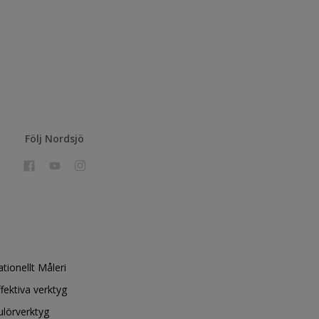
Följ Nordsjö
ationellt Måleri
ffektiva verktyg
ulörverktyg