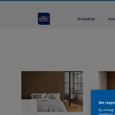
Produkter
Kul
We respe
By clicking
navigation, 