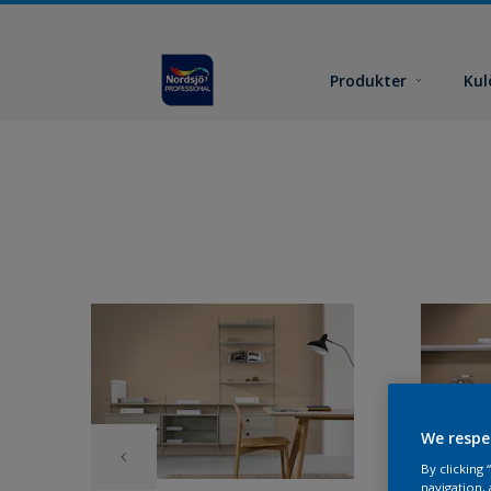
Produkter
Kul
We respe
By clicking
navigation, 