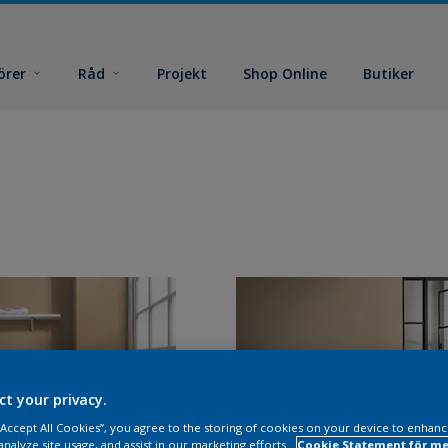
örer
Råd
Projekt
Shop Online
Butiker
ct your privacy.
 “Accept All Cookies”, you agree to the storing of cookies on your device to enhanc
analyze site usage, and assist in our marketing efforts.
Cookie Statement för me