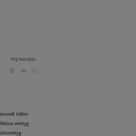
Följ Nordsjö
ationellt Måleri
ffektiva verktyg
ulörverktyg