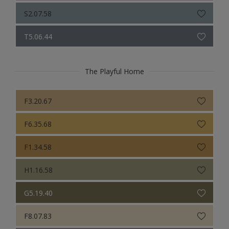
S2.07.58
T5.06.44
The Playful Home
F3.20.67
F6.35.68
F1.34.58
H1.16.58
G5.19.40
F8.07.83