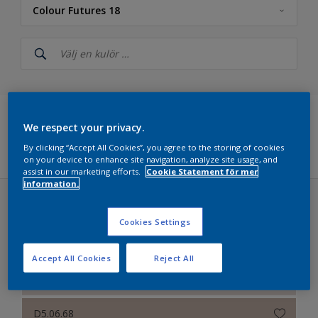
Colour Futures 18
Nordsjö
NCS Index
5051 Kulörkollektion
We respect your privacy.
Nordsjö RAL (Painters)
Filter
By clicking “Accept All Cookies”, you agree to the storing of cookies
on your device to enhance site navigation, analyze site usage, and
Färdigblandade Kulörer
assist in our marketing efforts.
Cookie Statement för mer
information.
Nordsjö Årets kulörer 2026 – The rhythm of blues
Colour Futures 18 (40 färger)
Nordsjö True Joy™ – Årets kulör 2025
Cookies Settings
The Heart Wood Home
Colour Futures 2024 - Nordsjö Sweet Embrace™
Accept All Cookies
Reject All
Colour Futures 2023
BN.02.82
Bright Skies™ - Nordsjö Colour of the Year 2022
D5.06.68