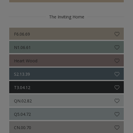
The Inviting Home
F6.06.69
N1.06.61
Heart Wood
S2.13.39
T3.04.12
QN.02.82
Q5.04.72
CN.00.70