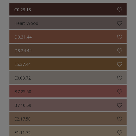
C0.23.18
Heart Wood
D0.31.44
D8.24.44
E5.37.44
E0.03.72
B7.25.50
B7.10.59
E2.17.58
F1.11.72