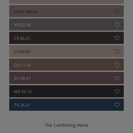
Colour Futures 18
Heart Wood
Colour Futures 20
YN.02.45
C9.06.21
C2.06.68
D2.11.43
B1.08.37
W9.10.13
T9.26.21
The Comforting Home