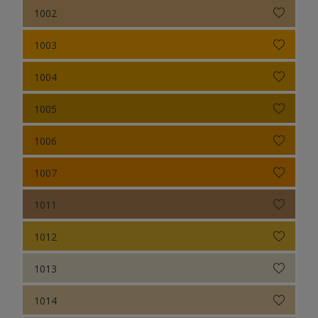
1002
Colour Futures 18
1003
Colour Futures 20
1004
1005
1006
1007
1011
1012
1013
1014