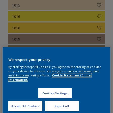
1015
1016
1018
1019
1020
We respect your privacy.
1021
By clicking “Accept All Cookies”, you agree to the storing of cookies
on your device to enhance site navigation, analyze site usage, and
1023
assist in our marketing efforts.
Cookie Statement för mer
information.
1024
Cookies Settings
1027
Accept All Cookies
Reject All
1028