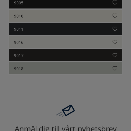
9005
9010
9011
9016
9017
9018
Anmäl dig till vårt nyhetsbrev