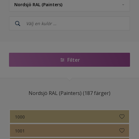
Nordsjö RAL (Painters)
Nordsjö
NCS Index
5051 Kulörkollektion
Nordsjö RAL (Painters)
Filter
Färdigblandade Kulörer
Nordsjö Årets kulörer 2026 – The rhythm of blues
Nordsjö RAL (Painters) (187 färger)
Nordsjö True Joy™ – Årets kulör 2025
Colour Futures 2024 - Nordsjö Sweet Embrace™
1000
Colour Futures 2023
1001
Bright Skies™ - Nordsjö Colour of the Year 2022