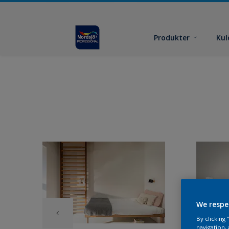
Produkter
Kul
We respe
By clicking
navigation, 