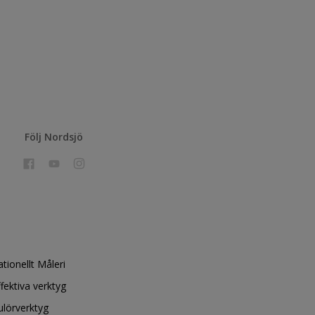
Följ Nordsjö
ationellt Måleri
ffektiva verktyg
ulörverktyg