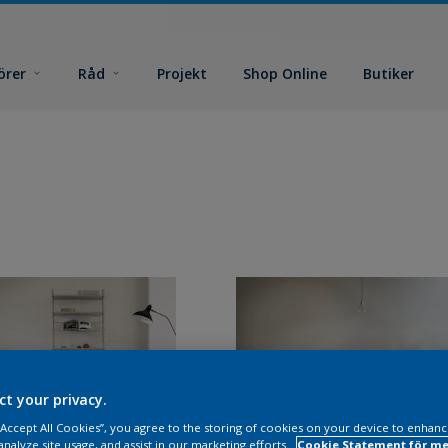
örer
Råd
Projekt
Shop Online
Butiker
ct your privacy.
 “Accept All Cookies”, you agree to the storing of cookies on your device to enhanc
analyze site usage, and assist in our marketing efforts.
Cookie Statement för me