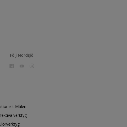
Följ Nordsjö
ationellt Måleri
ffektiva verktyg
ulörverktyg