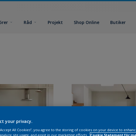
örer
Råd
Projekt
Shop Online
Butiker
ct your privacy.
 “Accept All Cookies”, you agree to the storing of cookies on your device to enhanc
analyze site usage, and assist in our marketing efforts.
Cookie Statement för me