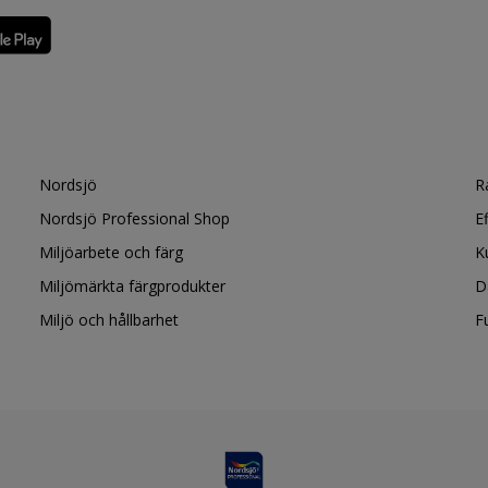
Nordsjö
R
Nordsjö Professional Shop
E
Miljöarbete och färg
K
Miljömärkta färgprodukter
D
Miljö och hållbarhet
F