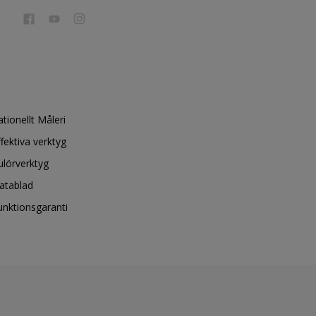
ationellt Måleri
ffektiva verktyg
ulörverktyg
atablad
unktionsgaranti