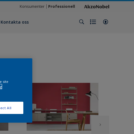
Konsumenter
Professionell
Kontakta oss
e site
r
ect All