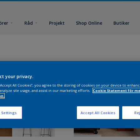
örer
Råd
Projekt
Shop Online
Butiker
ct your privacy.
 “Accept All Cookies”, you agree to the storing of cookies on your device to enhanc
analyze site usage, and assist in our marketing efforts.
Cookie Statement för me
on.
 Settings
Accept All Cookies
Rej