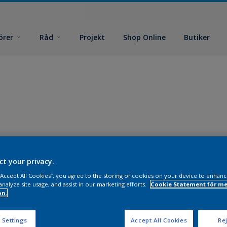
örer
Råd
Projekt
Shop Online
Butiker
ct your privacy.
 “Accept All Cookies”, you agree to the storing of cookies on your device to enhanc
analyze site usage, and assist in our marketing efforts.
Cookie Statement för me
on.
 Settings
Accept All Cookies
Rej