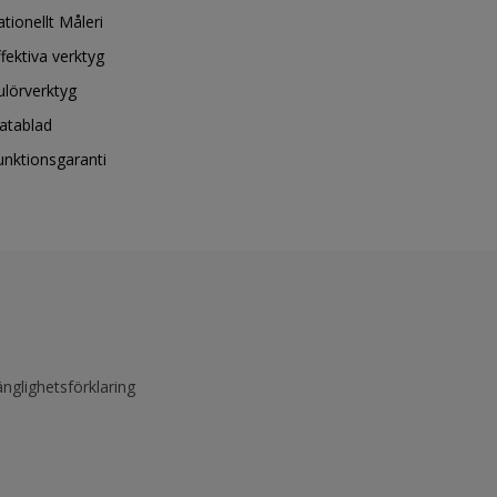
ationellt Måleri
ffektiva verktyg
ulörverktyg
atablad
unktionsgaranti
änglighetsförklaring