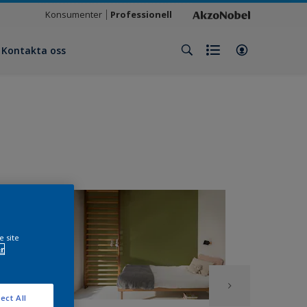
Konsumenter
Professionell
Kontakta oss
e site
r
ect All