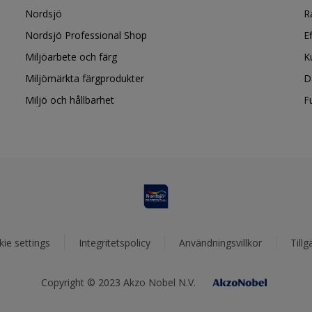
Nordsjö
R
Nordsjö Professional Shop
E
Miljöarbete och färg
K
Miljömärkta färgprodukter
D
Miljö och hållbarhet
F
ie settings
Integritetspolicy
Användningsvillkor
Tillg
Copyright © 2023 Akzo Nobel N.V.