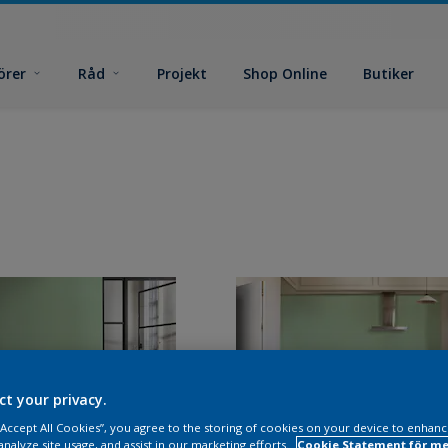
örer
Råd
Projekt
Shop Online
Butiker
ct your privacy.
 “Accept All Cookies”, you agree to the storing of cookies on your device to enhanc
analyze site usage, and assist in our marketing efforts.
Cookie Statement för me