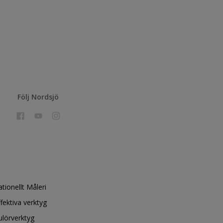
Följ Nordsjö
ationellt Måleri
ffektiva verktyg
ulörverktyg