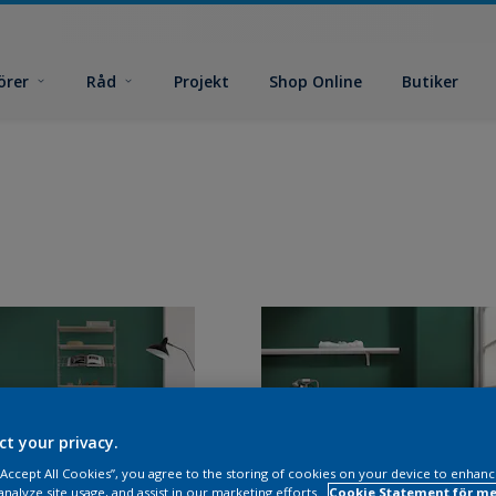
örer
Råd
Projekt
Shop Online
Butiker
ct your privacy.
 “Accept All Cookies”, you agree to the storing of cookies on your device to enhanc
analyze site usage, and assist in our marketing efforts.
Cookie Statement för me