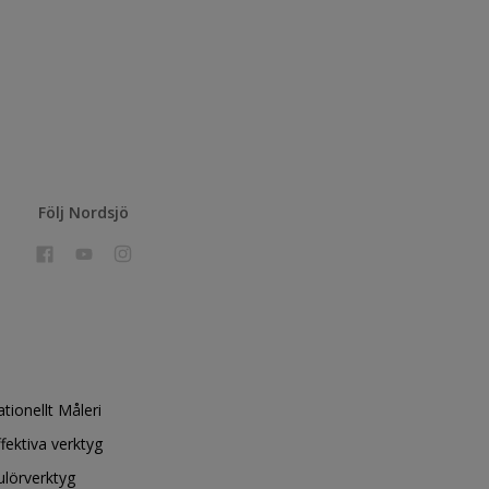
Följ Nordsjö
ationellt Måleri
ffektiva verktyg
ulörverktyg