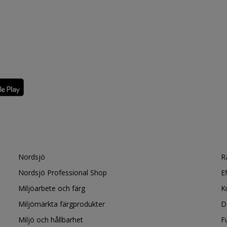
Nordsjö
R
Nordsjö Professional Shop
E
Miljöarbete och färg
K
Miljömärkta färgprodukter
D
Miljö och hållbarhet
F