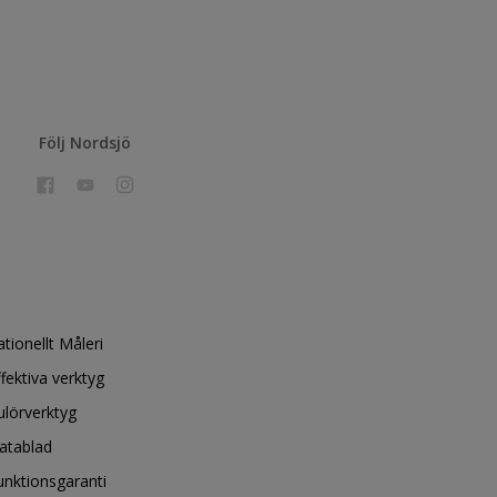
Följ Nordsjö
ationellt Måleri
ffektiva verktyg
ulörverktyg
atablad
unktionsgaranti