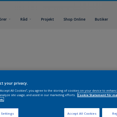
örer
Råd
Projekt
Shop Online
Butiker
ct your privacy.
 “Accept All Cookies”, you agree to the storing of cookies on your device to enhanc
analyze site usage, and assist in our marketing efforts.
Cookie Statement för me
on.
 Settings
Accept All Cookies
Rej