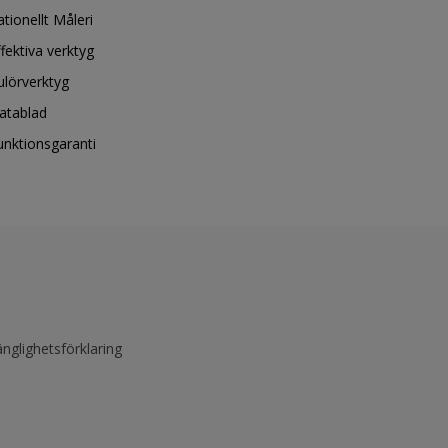
ationellt Måleri
ffektiva verktyg
ulörverktyg
atablad
unktionsgaranti
änglighetsförklaring