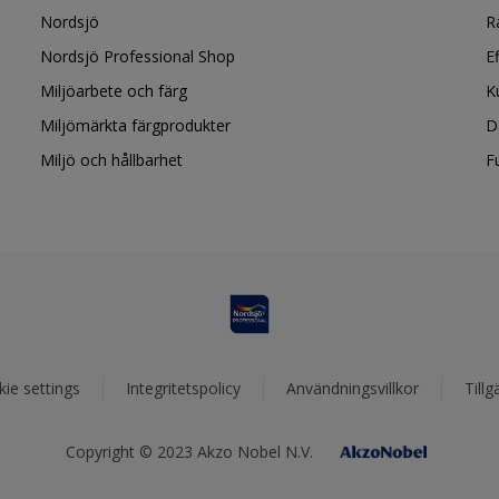
Nordsjö
R
Nordsjö Professional Shop
E
Miljöarbete och färg
K
Miljömärkta färgprodukter
D
Miljö och hållbarhet
F
ie settings
Integritetspolicy
Användningsvillkor
Tillg
Copyright © 2023 Akzo Nobel N.V.