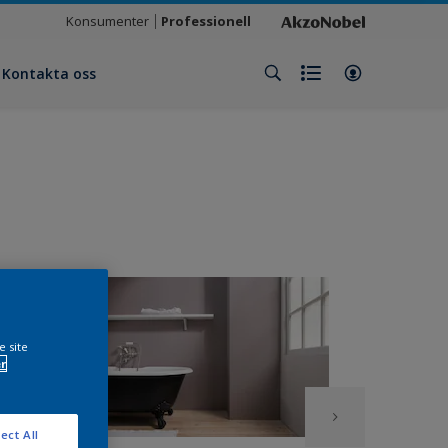
Konsumenter
Professionell
Kontakta oss
e site
r
ect All