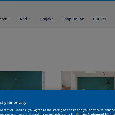
örer
Råd
Projekt
Shop Online
Butiker
ct your privacy.
 “Accept All Cookies”, you agree to the storing of cookies on your device to enhanc
analyze site usage, and assist in our marketing efforts.
Cookie Statement för me