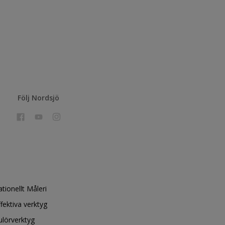
Följ Nordsjö
ationellt Måleri
ffektiva verktyg
ulörverktyg