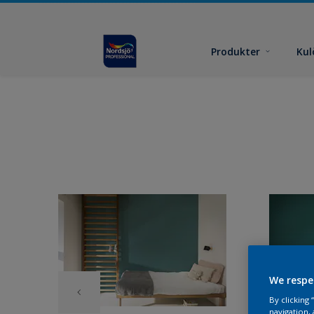
Produkter
Kul
We respe
By clicking
navigation, 