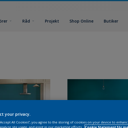
örer
Råd
Projekt
Shop Online
Butiker
ct your privacy.
 “Accept All Cookies”, you agree to the storing of cookies on your device to enhanc
analyze site usage, and assist in our marketing efforts.
Cookie Statement för me