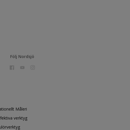
Följ Nordsjö
ationellt Måleri
ffektiva verktyg
ulörverktyg