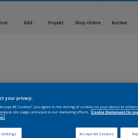
örer
Råd
Projekt
Shop Online
Butiker
ct your privacy.
 “Accept All Cookies”, you agree to the storing of cookies on your device to enhanc
analyze site usage, and assist in our marketing efforts.
Cookie Statement för me
on.
 Settings
Accept All Cookies
Rej