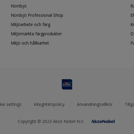
Nordsjö
R
Nordsjö Professional Shop
E
Miljöarbete och färg
K
Miljömärkta färgprodukter
D
Miljö och hållbarhet
F
ie settings
Integritetspolicy
Användningsvillkor
Tillg
Copyright © 2023 Akzo Nobel N.V.