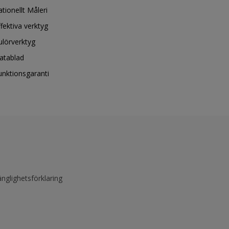
ationellt Måleri
ffektiva verktyg
ulörverktyg
atablad
unktionsgaranti
änglighetsförklaring