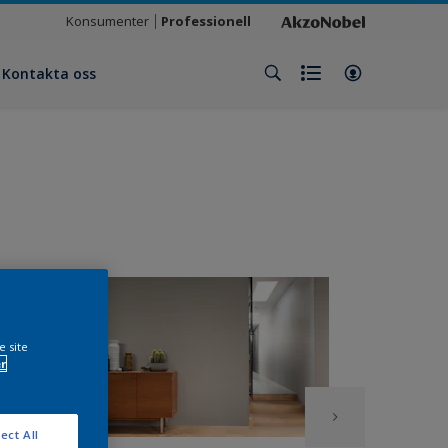
Konsumenter
Professionell
Kontakta oss
e site
r
ect All