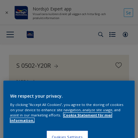
Nordsjö Expert app
Se
Visualisera kulören direkt på väggen och hitta färg- och
produktinformation
S 0502-Y20R
NCS Index
We respect your privacy.
By clicking “Accept All Cookies”, you agree to the storing of cookies
on your device to enhance site navigation, analyze site usage, and
assist in our marketing efforts.
Cookie Statement för mer
information.
Cookies Settings