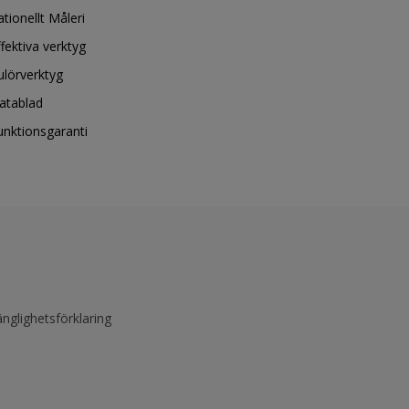
ationellt Måleri
ffektiva verktyg
ulörverktyg
atablad
unktionsgaranti
änglighetsförklaring