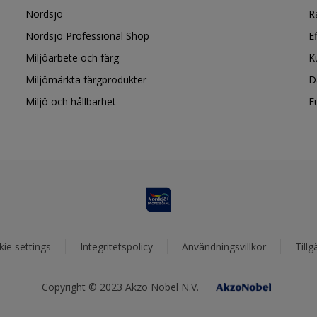
Nordsjö
R
Nordsjö Professional Shop
E
Miljöarbete och färg
K
Miljömärkta färgprodukter
D
Miljö och hållbarhet
F
ie settings
Integritetspolicy
Användningsvillkor
Tillg
Copyright © 2023 Akzo Nobel N.V.