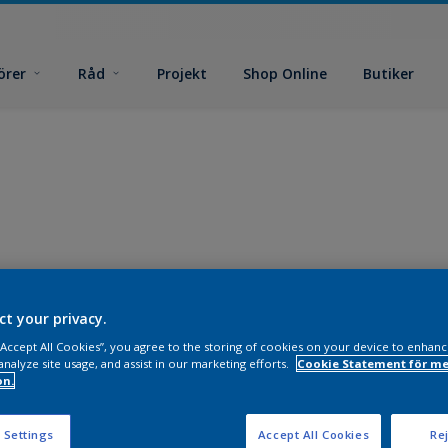
örer
Råd
Projekt
Shop Online
Butiker
ct your privacy.
 “Accept All Cookies”, you agree to the storing of cookies on your device to enhanc
analyze site usage, and assist in our marketing efforts.
Cookie Statement för me
on.
 Settings
Accept All Cookies
Rej