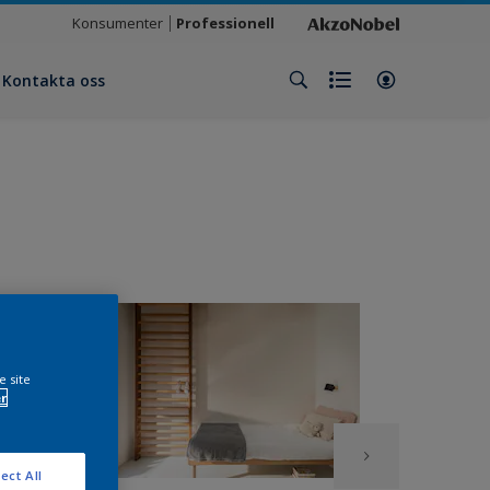
Konsumenter
Professionell
Kontakta oss
e site
r
ect All