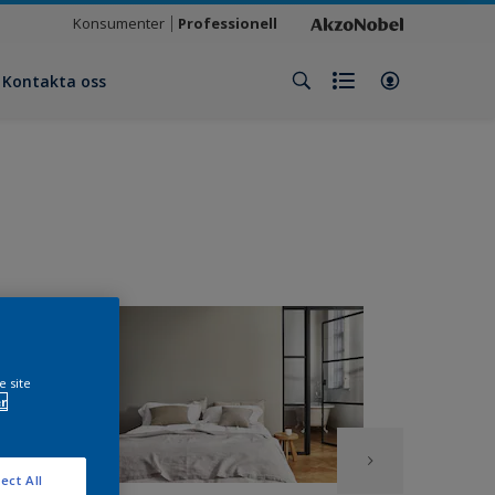
Konsumenter
Professionell
Kontakta oss
e site
r
ect All