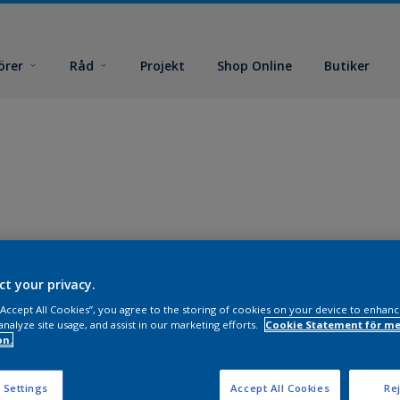
örer
Råd
Projekt
Shop Online
Butiker
ct your privacy.
 “Accept All Cookies”, you agree to the storing of cookies on your device to enhanc
analyze site usage, and assist in our marketing efforts.
Cookie Statement för me
on.
 Settings
Accept All Cookies
Rej