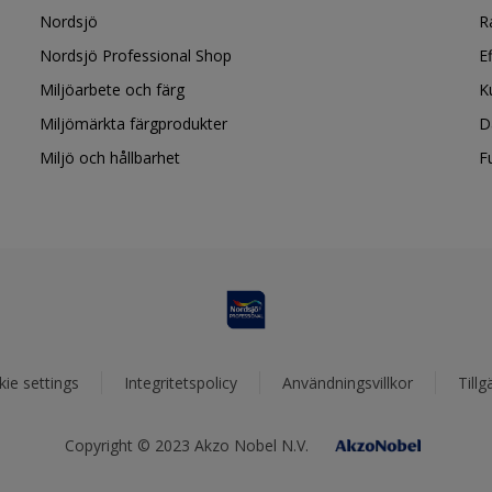
Nordsjö
R
Nordsjö Professional Shop
E
Miljöarbete och färg
K
Miljömärkta färgprodukter
D
Miljö och hållbarhet
F
ie settings
Integritetspolicy
Användningsvillkor
Tillg
Copyright © 2023 Akzo Nobel N.V.