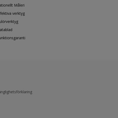
ationellt Måleri
ffektiva verktyg
ulörverktyg
atablad
unktionsgaranti
änglighetsförklaring