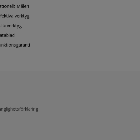
ationellt Måleri
ffektiva verktyg
ulörverktyg
atablad
unktionsgaranti
änglighetsförklaring