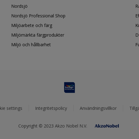
Nordsjö
R
Nordsjö Professional Shop
E
Miljöarbete och färg
K
Miljömärkta färgprodukter
D
Miljö och hållbarhet
F
ie settings
Integritetspolicy
Användningsvillkor
Tillg
Copyright © 2023 Akzo Nobel N.V.