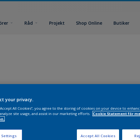
örer
Råd
Projekt
Shop Online
Butiker
ct your privacy.
 “Accept All Cookies”, you agree to the storing of cookies on your device to enhanc
analyze site usage, and assist in our marketing efforts.
Cookie Statement för me
on.
 Settings
Accept All Cookies
Rej