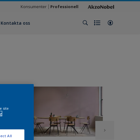
Konsumenter
Professionell
Kontakta oss
e site
r
ect All