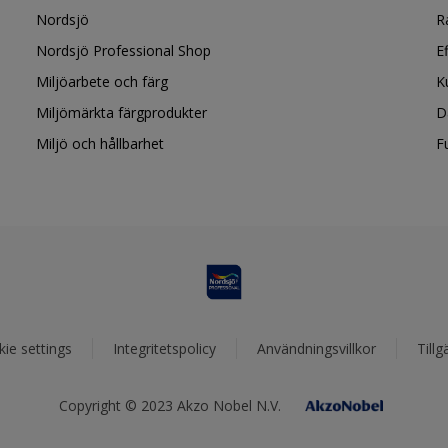
Nordsjö
R
Nordsjö Professional Shop
E
Miljöarbete och färg
K
Miljömärkta färgprodukter
D
Miljö och hållbarhet
F
ie settings
Integritetspolicy
Användningsvillkor
Tillg
Copyright © 2023 Akzo Nobel N.V.