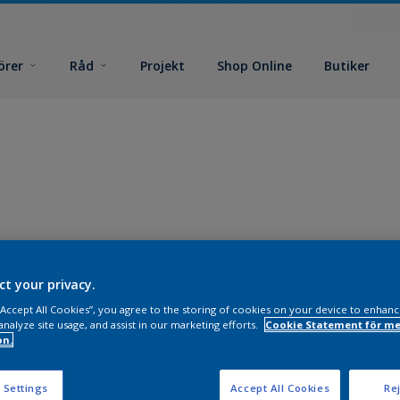
örer
Råd
Projekt
Shop Online
Butiker
ct your privacy.
 “Accept All Cookies”, you agree to the storing of cookies on your device to enhanc
analyze site usage, and assist in our marketing efforts.
Cookie Statement för me
on.
 Settings
Accept All Cookies
Rej