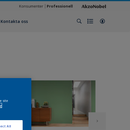
Konsumenter
Professionell
Kontakta oss
e site
r
ect All