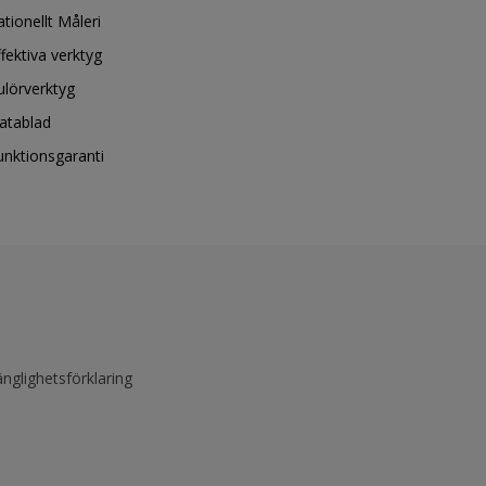
ationellt Måleri
ffektiva verktyg
ulörverktyg
atablad
unktionsgaranti
änglighetsförklaring