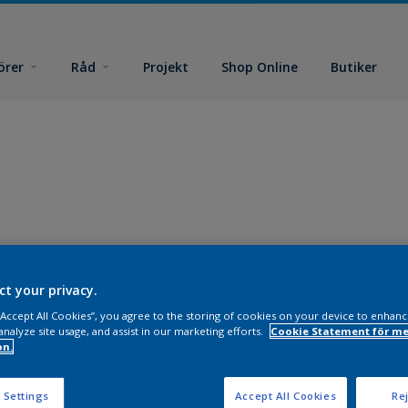
örer
Råd
Projekt
Shop Online
Butiker
ct your privacy.
 “Accept All Cookies”, you agree to the storing of cookies on your device to enhanc
analyze site usage, and assist in our marketing efforts.
Cookie Statement för me
on.
 Settings
Accept All Cookies
Rej