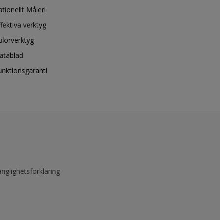
ationellt Måleri
ffektiva verktyg
ulörverktyg
atablad
unktionsgaranti
änglighetsförklaring