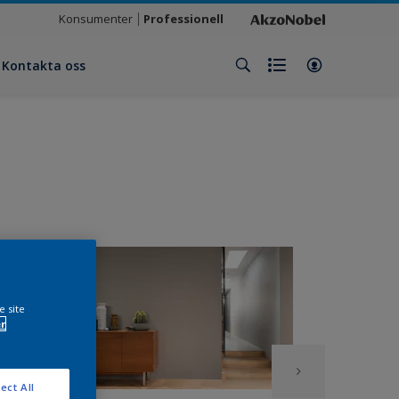
Konsumenter
Professionell
Kontakta oss
e site
r
ect All