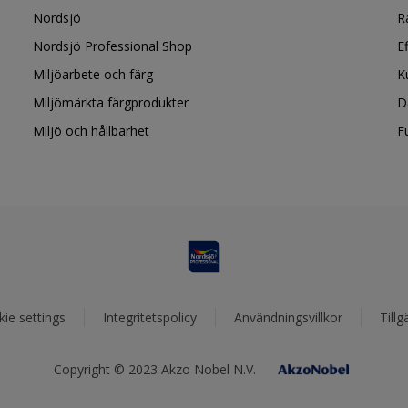
Nordsjö
R
Nordsjö Professional Shop
E
Miljöarbete och färg
K
Miljömärkta färgprodukter
D
Miljö och hållbarhet
F
ie settings
Integritetspolicy
Användningsvillkor
Tillg
Copyright © 2023 Akzo Nobel N.V.